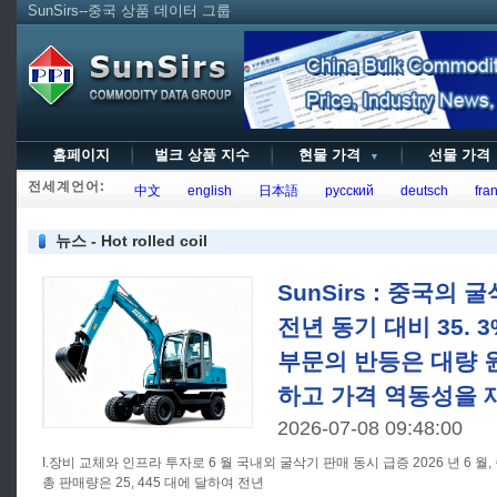
SunSirs--중국 상품 데이터 그룹
홈페이지
벌크 상품 지수
현물 가격
선물 가
▼
전세계언어:
中文
english
日本語
русский
deutsch
fran
뉴스 - Hot rolled coil
SunSirs : 중국의 
전년 동기 대비 35. 
부문의 반등은 대량 
하고 가격 역동성을 
2026-07-08 09:48:00
I.장비 교체와 인프라 투자로 6 월 국내외 굴삭기 판매 동시 급증 2026 년 6 월, 중국의 다양한 유형의 굴삭기의
총 판매량은 25, 445 대에 달하여 전년