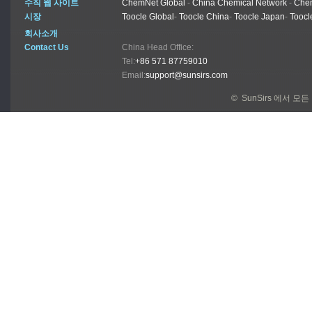
수직 웹 사이트
ChemNet Global
-
China Chemical Network
-
Chem
시장
Toocle Global
-
Toocle China
-
Toocle Japan
-
Toocl
회사소개
Contact Us
China Head Office:
Tel:
+86 571 87759010
Email:
support@sunsirs.com
© SunSirs 에서 