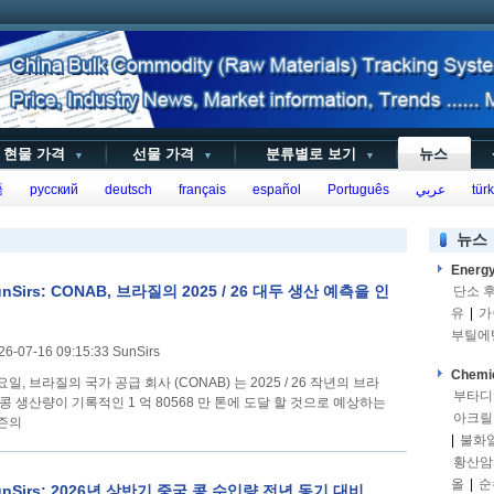
현물 가격
선물 가격
분류별로 보기
뉴스
▼
▼
▼
語
русский
deutsch
français
español
Português
عربي
türk
뉴스
Energ
unSirs: CONAB, 브라질의 2025 / 26 대두 생산 예측을 인
단소 
유
|
가
부틸에
26-07-16 09:15:33 SunSirs
Chemi
일, 브라질의 국가 공급 회사 (CONAB) 는 2025 / 26 작년의 브라
부타디
 콩 생산량이 기록적인 1 억 80568 만 톤에 도달 할 것으로 예상하는
아크릴
즌의
|
불화
황산암
올
|
순
unSirs: 2026년 상반기 중국 콩 수입량 전년 동기 대비