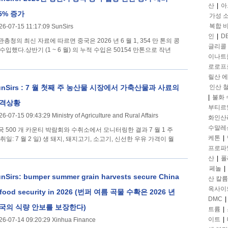
산
|
아
.5% 증가
가성 
복합 
26-07-15 11:17:09 SunSirs
인
|
D
관총청의 최신 자료에 따르면 중국은 2026 년 6 월 1, 354 만 톤의 콩
글리콜
 수입했다.상반기 (1 ~ 6 월) 의 누적 수입은 50154 만톤으로 작년
이나트
로로프
릴산 
unSirs : 7 월 첫째 주 농산물 시장에서 가축산물과 사료의
인산 
|
불화
격상황
부티르
26-07-15 09:43:29 Ministry of Agriculture and Rural Affairs
화인산
수말레
국 500 개 카운티 박람회와 수취소에서 모니터링한 결과 7 월 1 주
케톤
|
수취일: 7 월 2 일) 생 돼지, 돼지고기, 소고기, 신선한 우유 가격이 월
프로파
산
|
폴
페놀
|
nSirs: bumper summer grain harvests secure China
산 칼륨
옥사이
 food security in 2026 (번퍼 여름 곡물 수확은 2026 년
DMC
|
국의 식량 안보를 보장한다)
트륨
|
이트
|
26-07-14 09:20:29 Xinhua Finance