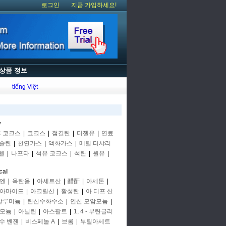
로그인
지금 가입하세요!
상품 정보
tiếng Việt
y
후 코크스
|
코크스
|
점결탄
|
디젤유
|
연료
솔린
|
천연가스
|
액화가스
|
메틸 터샤리
텔
|
나프타
|
석유 코크스
|
석탄
|
원유
|
cal
엔
|
옥탄올
|
아세트산
|
醋酐
|
아세톤
|
아마이드
|
아크릴산
|
활성탄
|
아 디프 산
알루미늄
|
탄산수화수소
|
인산 모암모늄
|
모늄
|
아닐린
|
아스팔트
|
1, 4 - 부탄글리
수 벤젠
|
비스페놀 A
|
브롬
|
부틸아세트