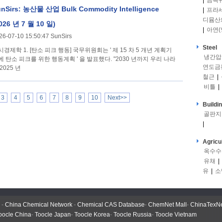
|
금속
nSirs: 농산물 산업 Bulk Commodity Intelligence
|
프라
디뮴산
026 년 7 월 10 일)
|
아연(
26-07-10 15:50:47 SunSirs
Steel
소 피크 행동] 국무위원회는 ' 제 15 차 5 개년 계획기
냉간압
에 탄소 피크를 위한 행동계획 ' 을 발표했다. "2030 년까지 우리 나라
연도금
2025 년
철근
|
비틀
|
3
4
5
6
7
8
9
10
Next>>
Buildi
골판지
|
Agricu
옥수수
유채
|
유
|
소
-
China Chemical Network
-
Chemical CAS Database
-
ChemNet Mall
-
ChinaTexN
oocle China
-
Toocle Japan
-
Toocle Korea
-
Toocle Russia
-
Toocle Vietnam