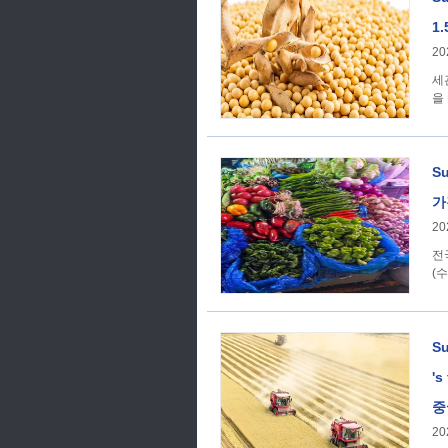
1
20
세
을
S
가
20
전
(
Su
's
중
20