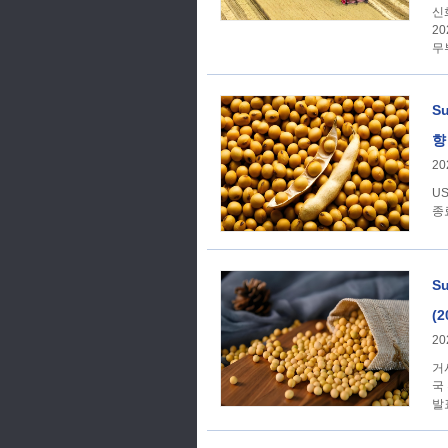
신화
2
무
S
향
20
US
종료
Su
(2
20
거시경제학 1. [
국
발
다