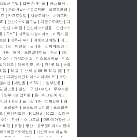
크릴산 부틸
|
칼슘 카바이드
|
탄소 블랙
|
소다
|
염화비닐산クロロ酢酸
|
클로로포름
|
비료
|
카프로락탐
|
시클로헥산
|
사이토카
BP
|
인산수소이암모늄
|
디클로로메탄
|
디
|
탄산 디메틸
|
인산이수소칼륨
|
인산수소
륨
|
DMF
|
디옥틸 프탈레이트
|
에폭시 클
로판
|
에폭시 수지
|
아세트산 에틸
|
아크
에스테르
|
에탄올
|
글리콜
|
산화 에틸렌
|
철 리튬
|
형석
|
포름알데히드
|
형산
|
염산
 수소산
|
과산화수소
|
이소프로파올
|
이소
알데히드
|
액체 암모니아
|
탄산리튬
|
육불
리튬
|
리 튬 수 산 화 물 (배 터 리 등 급)
|
무
산
|
디페닐메탄 디이소시아네이트
|
부탄
멜라민
|
메탄올
|
MIBK
|
노말부탄올
|
n -
일 알코올
|
질산
|
구 산 (수 입)
|
무수프탈
리 알루미늄 염화물
|
폴리아크릴 아미드
|
인산
|
황린
|
폴리실리콘
|
염화칼륨
|
황
|
프로필렌
|
프로필렌 글리콜
|
프로필렌
드
|
파라자일렌
|
R 134 a
|
R 22
|
실리콘
소다
|
탄산 수소 나트륨
|
메타이아황산 나
스티렌
|
유황
|
황산
|
톨루엔디이소시안네
테트라클로로에틸렌
|
이산화 타이타늄 백