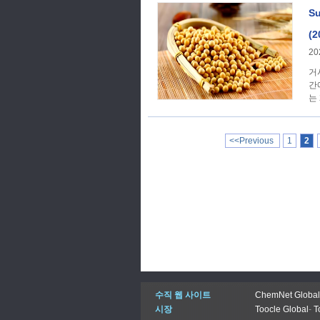
Su
(2
20
거시경제학 1. [탄
간
는 
<<Previous
1
2
수직 웹 사이트
ChemNet Global
시장
Toocle Global
-
T