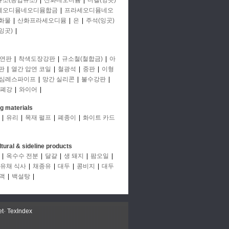
규소(공업규소)
|
산화네오디뮴
|
니켈(잉곳)
세오디뮴네오디뮴합금
|
프라세오디뮴네오
화물
|
산화프라세오디뮴
|
은
|
주석(잉곳)
잉곳)
|
연판
|
착색도장강판
|
규소철(철합금)
|
아
판
|
열간 압연 코일
|
철광석
|
중판
|
이형
심레스파이프
|
망간 실리콘
|
불수강판
|
폐강
|
와이어
|
ng materials
|
유리
|
목재 펄프
|
폐종이
|
화이트 카드
ltural & sideline products
|
옥수수 전분
|
달걀
|
생 돼지
|
팜오일
|
유채 식사
|
채종유
|
대두
|
콩비지
|
대두
맥
|
백설탕
|
et
-
TexIndex