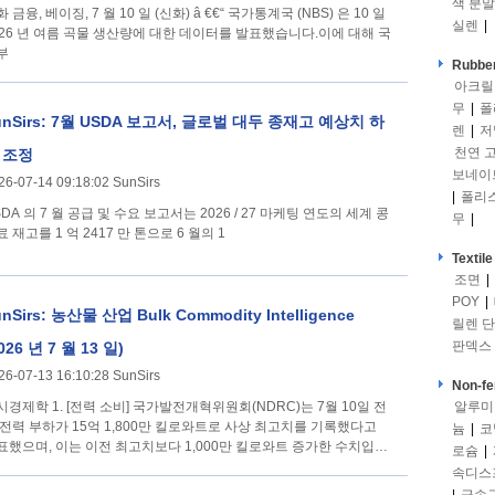
색 분말
 금융, 베이징, 7 월 10 일 (신화) â €€“ 국가통계국 (NBS) 은 10 일
실렌
|
026 년 여름 곡물 생산량에 대한 데이터를 발표했습니다.이에 대해 국
부
Rubber
아크릴
무
|
폴
unSirs: 7월 USDA 보고서, 글로벌 대두 종재고 예상치 하
렌
|
저
천연 
 조정
보네이
26-07-14 09:18:02 SunSirs
|
폴리
DA 의 7 월 공급 및 수요 보고서는 2026 / 27 마케팅 연도의 세계 콩
무
|
 재고를 1 억 2417 만 톤으로 6 월의 1
Textile
조면
|
POY
|
nSirs: 농산물 산업 Bulk Commodity Intelligence
릴렌 
판덱스
026 년 7 월 13 일)
26-07-13 16:10:28 SunSirs
Non-fe
전력 소비] 국가발전개혁위원회(NDRC)는 7월 10일 전
알루미
 전력 부하가 15억 1,800만 킬로와트로 사상 최고치를 기록했다고
늄
|
코
표했으며, 이는 이전 최고치보다 1,000만 킬로와트 증가한 수치입니
로슘
|
. 여름이 시작된
속디스