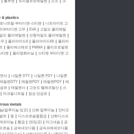
|
톨루엔
|
트리클로로에틸렌
|
뇨소
|
크
 & plastics
로니트릴-부타디엔-스티렌
|
니트라이트 고
리부타디엔 고무
|
EVA
|
고밀도 폴리에틸
밀도 폴리에틸렌
|
선형저밀도 폴리에틸렌
|
고무
|
폴리아미드6
|
폴리아미드66
|
폴리카
트
|
폴리에스테르
|
PMMA
|
폴리프로필렌
스티렌
|
폴리염화비닐
|
스티렌 부타디엔 고
면사
|
나일론 DTY
|
나일론 FDY
|
나일론
테릴렌DTY
|
테릴렌FDY
|
테릴렌POY
|
테
단섬유
|
테릴렌사
|
고순도 텔레프탈산
|
스
|
아크릴니트릴
|
점성 단섬유
|
rrous metals
늄(알루미늄 잉곳)
|
산화 알루미늄
|
안티모
발트
|
동
|
디스프로슘철합금
|
산화디스프
게르마늄
|
황금
|
연(잉곳)
|
마그네슘
|
금
프로슘
|
금속네오디뮴
|
금속프레세오디뮴