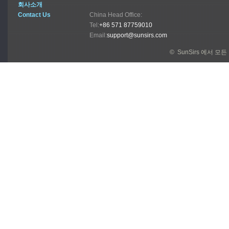
회사소개
Contact Us
China Head Office:
Tel:
+86 571 87759010
Email:
support@sunsirs.com
© SunSirs 에서 