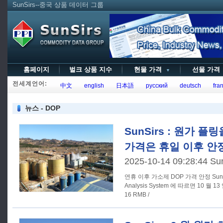
SunSirs--중국 상품 데이터 그룹
홈페이지
벌크 상품 지수
현물 가격
선물 가
▼
전세계언어:
中文
english
日本語
русский
deutsch
fran
뉴스 - DOP
SunSirs : 원가 플
가격은 휴일 이후 안
2025-10-14 09:28:44 Su
연휴 이후 가소제 DOP 가격 안정 SunSirs Commodity Market
Analysis System 에 따르면 10 월 1
16 RMB /