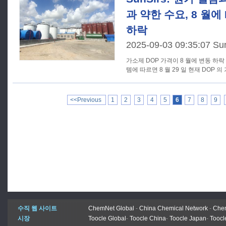
과 약한 수요, 8 월에
하락
2025-09-03 09:35:07 Su
가소제 DOP 가격이 8 월에 변동 하락 SunSirs 의 상품 시장 분석 시스
템에 따르면 8 월 29 일 현재 DOP 의 가
<<Previous
1
2
3
4
5
6
7
8
9
수직 웹 사이트
ChemNet Global
-
China Chemical Network
-
Chem
시장
Toocle Global
-
Toocle China
-
Toocle Japan
-
Toocl