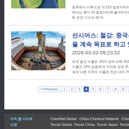
동쪽에서 서쪽으로 약 150 킬로미터
에서는 폭이 33 킬로미터에 불과하지만 
화 천연 가스의 30 %
선시어스: 철강: 중국
을 계속 목표로 하고 
2026-03-03 09:23:52
세계 철강 수출은 2024 년에 비해 2
수출은 19% 급증하여 이러한 성장 추세를 
세계 다른 지역의 수출은 전년 대비 2
<<Previous
1
2
3
4
5
6
7
8
9
수직 웹 사이트
ChemNet Global
-
China Chemical Network
-
Chem
시장
Toocle Global
-
Toocle China
-
Toocle Japan
-
Toocl