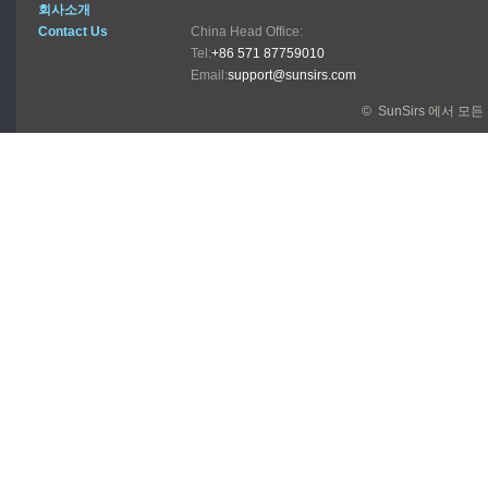
회사소개
Contact Us
China Head Office:
Tel:
+86 571 87759010
Email:
support@sunsirs.com
© SunSirs 에서 