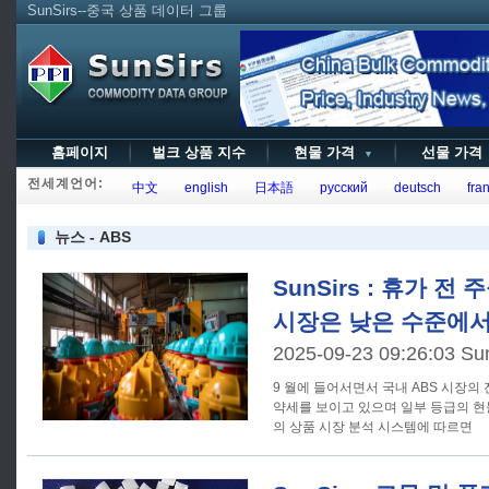
SunSirs--중국 상품 데이터 그룹
홈페이지
벌크 상품 지수
현물 가격
선물 가
▼
전세계언어:
中文
english
日本語
русский
deutsch
fran
뉴스 - ABS
SunSirs : 휴가 전 
시장은 낮은 수준에서
2025-09-23 09:26:03 Su
9 월에 들어서면서 국내 ABS 시장의
약세를 보이고 있으며 일부 등급의 현물
의 상품 시장 분석 시스템에 따르면