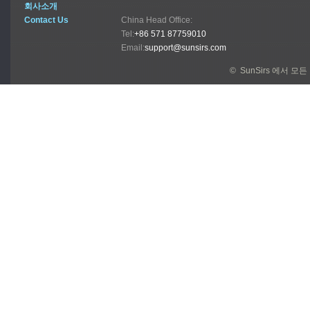
회사소개
Contact Us
China Head Office:
Tel:
+86 571 87759010
Email:
support@sunsirs.com
© SunSirs 에서 