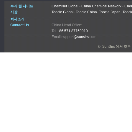
수직 웹 사이트
ChemNet Global
-
China Chemical Network
-
Chem
시장
Toocle Global
-
Toocle China
-
Toocle Japan
-
Toocl
회사소개
Contact Us
China Head Office:
Tel:
+86 571 87759010
Email:
support@sunsirs.com
© SunSirs 에서 