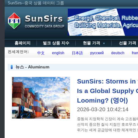
SunSirs--중국 상품 데이터 그룹
홈페이지
벌크 상품 지수
현물 가격
선물 가
▼
전세계언어:
中文
english
日本語
русский
deutsch
fran
뉴스 - Aluminum
SunSirs: Storms in 
Is a Global Supply 
Looming? (영어)
2026-03-20 10:42:14
중동의 지정학적 긴장이 계속 고조됨
선적의 중요한 질식 지점인 호르무즈 
위기는 세계 공급망에 대한 체계적인