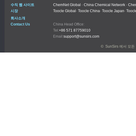
수직 웹 사이트
ChemNet Global
-
China Chemical Network
-
Chem
시장
Toocle Global
-
Toocle China
-
Toocle Japan
-
Toocl
회사소개
Contact Us
China Head Office:
Tel:
+86 571 87759010
Email:
support@sunsirs.com
© SunSirs 에서 