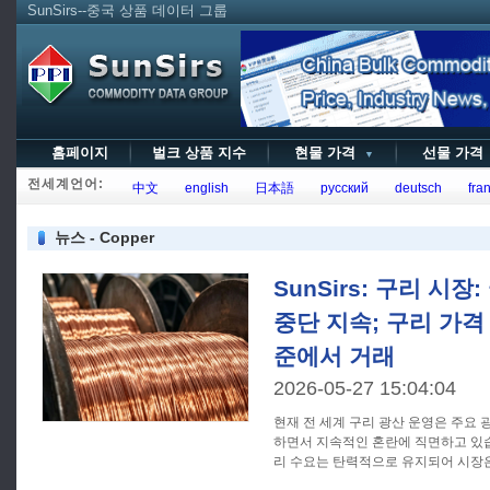
SunSirs--중국 상품 데이터 그룹
홈페이지
벌크 상품 지수
현물 가격
선물 가
▼
전세계언어:
中文
english
日本語
русский
deutsch
fran
뉴스 - Copper
SunSirs: 구리 시장
중단 지속; 구리 가격
준에서 거래
2026-05-27 15:04:04
현재 전 세계 구리 광산 운영은 주요
하면서 지속적인 혼란에 직면하고 있
리 수요는 탄력적으로 유지되어 시장