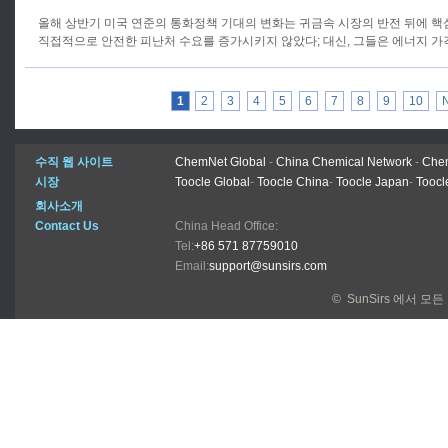
올해 상반기 미국 연준의 통화정책 기대의 변화는 귀금속 시장의 반전 뒤에 
직접적으로 안전한 피난처 수요를 증가시키지 않았다; 대신, 그들은 에너지 가
1
2
3
4
5
6
7
8
9
10
수직 웹 사이트
ChemNet Global
-
China Chemical Network
-
Chem
시장
Toocle Global
-
Toocle China
-
Toocle Japan
-
Toocl
회사소개
Contact Us
China Head Office:
Tel:
+86 571 87759010
Email:
support@sunsirs.com
© SunSirs 에서 