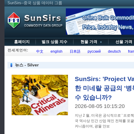
SunSirs--중국 상품 데이터 그룹
홈페이지
벌크 상품 지수
현물 가격
선물 가
▼
전세계언어:
中文
english
日本語
русский
deutsch
fran
뉴스 - Silver
SunSirs: 'Project
한 미네랄 공급의 '병
수 있습니까?
2026-08-05 10:15:20
지난 2 월, 미국은 공식적으로 ' 프로
국 역사상 민간 산업 체인 전체를 포
커니즘이며, 광물 안보