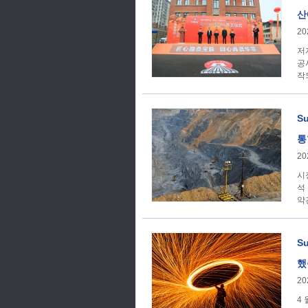
산
20
저
공
작
간
S
통
20
시장 동향 선시어스 
석
약
S
했
20
4