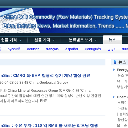
현물 가격
선물 가격
분류별로 보기
뉴스
▼
▼
▼
語
русский
deutsch
français
español
Português
عربي
türk
뉴스
Energ
unSirs: CMRG 와 BHP, 철광석 장기 계약 협상 완료
단소 
유
|
가
26-04-28 09:38:48 China Geological Survey
부틸에
P 와 China Mineral Resources Group (CMRG, 이하 "China
ineral ") 간의 철광석에 대한 연간 장기 계약 협상이 반년 이상 진행된
Chemi
 마침내 마무리되었습니다. BHP
부타디
아크릴
|
불화
황산암
unSirs : 주요 투자 : 110 억 RMB 를 새로운 랴오닝 철광
올
|
순