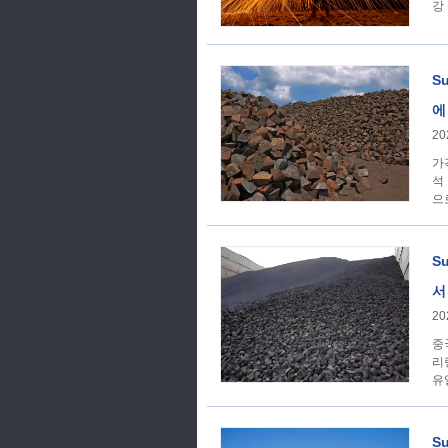
강 
S
에
20
가격 추세 선시어스 
석 
으
S
서
20
중
리
유
S