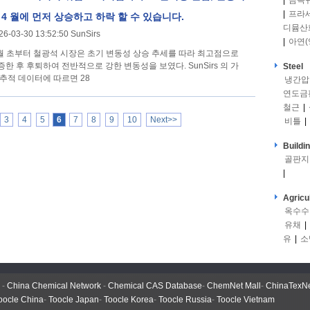
|
금속
|
프라
 4 월에 먼저 상승하고 하락 할 수 있습니다.
디뮴산
26-03-30 13:52:50 SunSirs
|
아연(
 월 초부터 철광석 시장은 초기 변동성 상승 추세를 따라 최고점으로
증한 후 후퇴하여 전반적으로 강한 변동성을 보였다. SunSirs 의 가
Steel
 추적 데이터에 따르면 28
냉간압
연도금
철근
|
3
4
5
6
7
8
9
10
Next>>
비틀
|
Buildi
골판지
|
Agricu
옥수수
유채
|
유
|
소
-
China Chemical Network
-
Chemical CAS Database
-
ChemNet Mall
-
ChinaTexN
oocle China
-
Toocle Japan
-
Toocle Korea
-
Toocle Russia
-
Toocle Vietnam