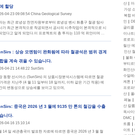
산
|
아
에 할당
가성 
26-04-23 09:08:54 China Geological Survey
복합 
인
|
D
자는 최근 료녕성 천연자원부로부터 료녕성 벤시 화홍구 철광 탐사
글리콜
사가 최근 본격적으로 착공되면서 공사의 시추작업이 본격적으로 시
되었다고 알게 되었다.이 프로젝트의 총 투자는 110 억 위안이며 연
이나트
로로프
릴산 
unSirs : 상승 모멘텀이 완화됨에 따라 철광석은 범위 경계
인산 
|
불화
합을 계속 겪을 수 있습니다.
부티르
26-04-21 14:48:22 SunSirs
화인산
수말레
(SunSirs) 의 상품시장분석시스템에 따르면 철광
케톤
|
 가격은 지난주 (4 월 11 일부터 18 일까지, 이하 같은 기간 적용) 에
간의 변동성으로 상승세를 보이고 있으며,
프로파
산
|
폴
페놀
|
산 칼륨
unSirs: 중국은 2026 년 3 월에 9135 만 톤의 철강을 수출
옥사이
습니다.
DMC
|
26-04-16 15:10:14
트륨
|
이트
|
 월 14 일 세관총국이 발표한 자료에 따르면 중국은 2026 년 3 월 철