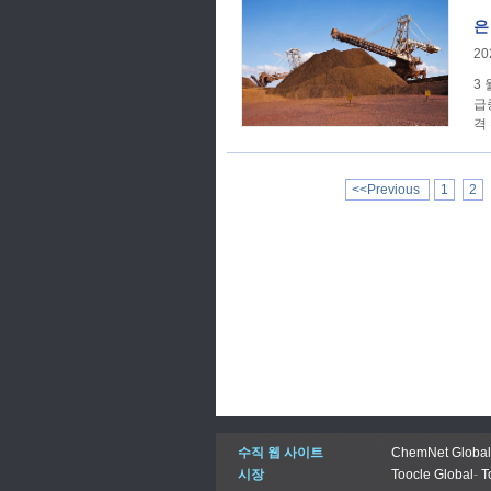
은
20
3
급
격
<<Previous
1
2
수직 웹 사이트
ChemNet Global
시장
Toocle Global
-
T