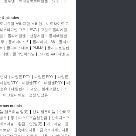
|
톨루엔
|
트리클로로에틸렌
|
뇨소
|
크
 & plastics
로니트릴-부타디엔-스티렌
|
니트라이트 고
리부타디엔 고무
|
EVA
|
고밀도 폴리에틸
밀도 폴리에틸렌
|
선형저밀도 폴리에틸렌
|
고무
|
폴리아미드6
|
폴리아미드66
|
폴리카
트
|
폴리에스테르
|
PMMA
|
폴리프로필렌
스티렌
|
폴리염화비닐
|
스티렌 부타디엔 고
면사
|
나일론 DTY
|
나일론 FDY
|
나일론
테릴렌DTY
|
테릴렌FDY
|
테릴렌POY
|
테
단섬유
|
테릴렌사
|
고순도 텔레프탈산
|
스
|
아크릴니트릴
|
점성 단섬유
|
rrous metals
늄(알루미늄 잉곳)
|
산화 알루미늄
|
안티모
발트
|
동
|
디스프로슘철합금
|
산화디스프
게르마늄
|
황금
|
연(잉곳)
|
마그네슘
|
금
프로슘
|
금속네오디뮴
|
금속프레세오디뮴