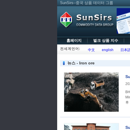
SunSirs--중국 상품 데이터 그룹
홈페이지
벌크 상품 지수
전세계언어:
中文
english
日本
뉴스 - Iron ore
S
20
BH
M
후
S