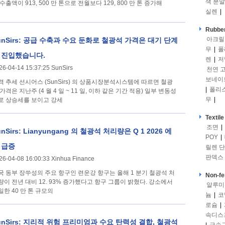
색 분말
수출액이 913, 500 만 톤으로 전월보다 129, 800 만 톤 증가해
실렌
|
Rubber
아크릴
unSirs: 공급 수축과 수요 둔화로 철광석 가격은 대기 단계
무
|
폴
 진입했습니다.
렌
|
저
26-04-14 15:37:25 SunSirs
천연 
보네이
(SunSirs) 의 상품시장분석시스템에 따르면 철광
|
폴리
가격은 지난주 (4 월 4 일 ~ 11 일, 이하 같은 기간 적용) 일부 변동성
무
|
로 상승세를 보이고 강세
Textile
조면
|
unSirs: Lianyungang 의 철광석 처리량은 Q 1 2026 에
POY
|
 급증
릴렌 
판덱스
26-04-08 16:00:33 Xinhua Finance
국 동부 장쑤성의 주요 항구인 련운강 항구는 올해 1 분기 철광석 처
Non-fe
량이 전년 대비 12. 93% 증가했다고 항구 그룹이 밝혔다. 강소에서
알루미
일한 40 만 톤 규모의
늄
|
코
로슘
|
속디스
unSirs: 지리적 위험 프리미엄과 수요 탄력성 결합, 철광석