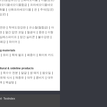
규소(공업규소)
|
산화네오디뮴
|
니켈(잉곳)
세오디뮴네오디뮴합금
|
프라세오디뮴네오
화물
|
산화프라세오디뮴
|
은
|
주석(잉곳)
잉곳)
|
연판
|
착색도장강판
|
규소철(철합금)
|
아
판
|
열간 압연 코일
|
철광석
|
중판
|
이형
심레스파이프
|
망간 실리콘
|
불수강판
|
폐강
|
와이어
|
ng materials
|
유리
|
목재 펄프
|
폐종이
|
화이트 카드
ltural & sideline products
|
옥수수 전분
|
달걀
|
생 돼지
|
팜오일
|
유채 식사
|
채종유
|
대두
|
콩비지
|
대두
맥
|
백설탕
|
et
-
TexIndex