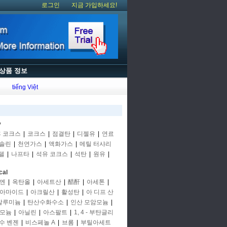
로그인
지금 가입하세요!
상품 정보
tiếng Việt
y
후 코크스
|
코크스
|
점결탄
|
디젤유
|
연료
솔린
|
천연가스
|
액화가스
|
메틸 터샤리
텔
|
나프타
|
석유 코크스
|
석탄
|
원유
|
cal
엔
|
옥탄올
|
아세트산
|
醋酐
|
아세톤
|
아마이드
|
아크릴산
|
활성탄
|
아 디프 산
알루미늄
|
탄산수화수소
|
인산 모암모늄
|
모늄
|
아닐린
|
아스팔트
|
1, 4 - 부탄글리
수 벤젠
|
비스페놀 A
|
브롬
|
부틸아세트