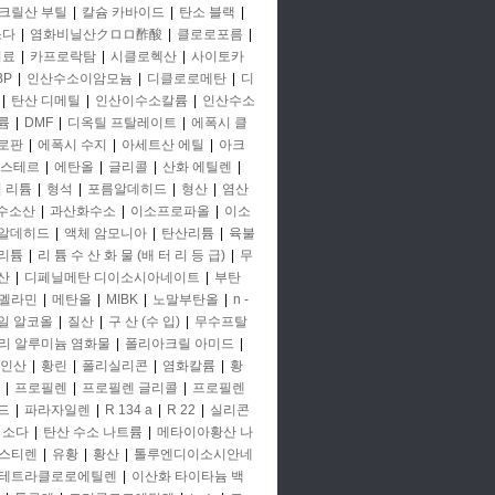
크릴산 부틸
|
칼슘 카바이드
|
탄소 블랙
|
소다
|
염화비닐산クロロ酢酸
|
클로로포름
|
비료
|
카프로락탐
|
시클로헥산
|
사이토카
BP
|
인산수소이암모늄
|
디클로로메탄
|
디
|
탄산 디메틸
|
인산이수소칼륨
|
인산수소
륨
|
DMF
|
디옥틸 프탈레이트
|
에폭시 클
로판
|
에폭시 수지
|
아세트산 에틸
|
아크
에스테르
|
에탄올
|
글리콜
|
산화 에틸렌
|
철 리튬
|
형석
|
포름알데히드
|
형산
|
염산
 수소산
|
과산화수소
|
이소프로파올
|
이소
알데히드
|
액체 암모니아
|
탄산리튬
|
육불
리튬
|
리 튬 수 산 화 물 (배 터 리 등 급)
|
무
산
|
디페닐메탄 디이소시아네이트
|
부탄
멜라민
|
메탄올
|
MIBK
|
노말부탄올
|
n -
일 알코올
|
질산
|
구 산 (수 입)
|
무수프탈
리 알루미늄 염화물
|
폴리아크릴 아미드
|
인산
|
황린
|
폴리실리콘
|
염화칼륨
|
황
|
프로필렌
|
프로필렌 글리콜
|
프로필렌
드
|
파라자일렌
|
R 134 a
|
R 22
|
실리콘
소다
|
탄산 수소 나트륨
|
메타이아황산 나
스티렌
|
유황
|
황산
|
톨루엔디이소시안네
테트라클로로에틸렌
|
이산화 타이타늄 백