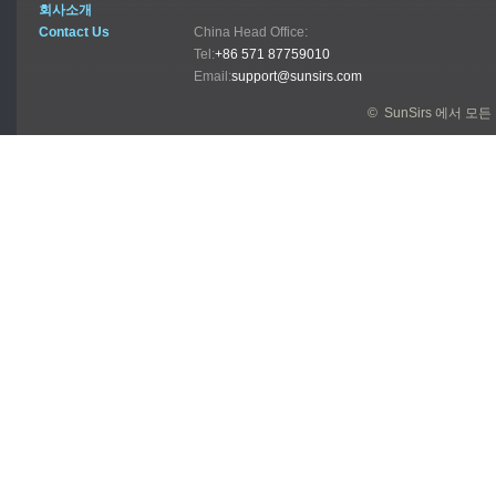
회사소개
Contact Us
China Head Office:
Tel:
+86 571 87759010
Email:
support@sunsirs.com
© SunSirs 에서 