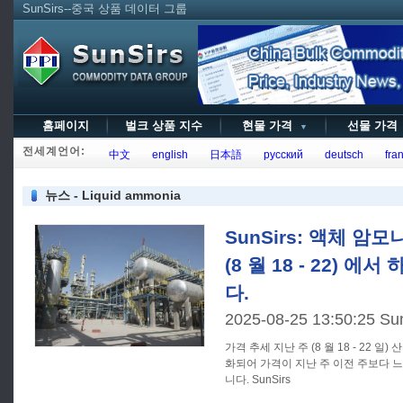
SunSirs--중국 상품 데이터 그룹
홈페이지
벌크 상품 지수
현물 가격
선물 가
▼
전세계언어:
中文
english
日本語
русский
deutsch
fran
뉴스 - Liquid ammonia
SunSirs: 액체 암
(8 월 18 - 22) 
다.
2025-08-25 13:50:25 Su
가격 추세 지난 주 (8 월 18 - 22 일) 산둥성의 액체 암모니아 시장은 둔
화되어 가격이 지난 주 이전 주보다 
니다. SunSirs