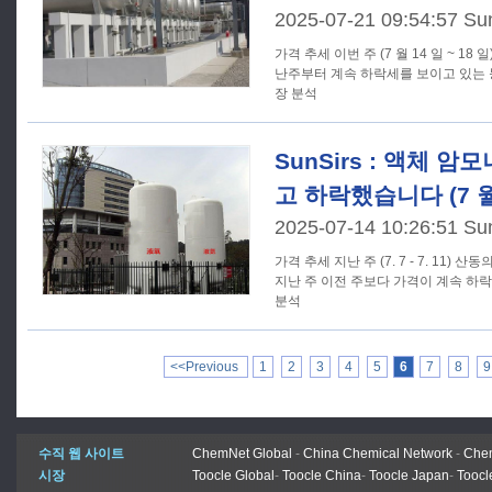
2025-07-21 09:54:57 Su
가격 추세 이번 주 (7 월 14 일 ~ 18 일) 산동의 액체암모니아 시장은 지
난주부터 계속 하락세를 보이고 있는 등 
장 분석
SunSirs : 액체 
고 하락했습니다 (7 월 7
2025-07-14 10:26:51 Su
가격 추세 지난 주 (7. 7 - 7. 11) 산동의 액체 암모니아 시장은 침체되어
지난 주 이전 주보다 가격이 계속 하락했
분석
<<Previous
1
2
3
4
5
6
7
8
9
수직 웹 사이트
ChemNet Global
-
China Chemical Network
-
Chem
시장
Toocle Global
-
Toocle China
-
Toocle Japan
-
Toocl