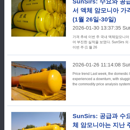
SunSirs: 수요와 
서 액체 암모니아 가
(1월 26일-30일)
2026-01-30 13:37:35 Su
가격 추세 이번 주 국내 액체암모니아 시장은 전주와 같은 하락세를 이
어 부진한 실적을 보였다. SunSirs
이번 주 (1 월 26
2026-01-26 11:14:08 Su
Price trend Last week, the domestic liquid ammonia market
experienced a downturn, with slugg
the commodity price analysis system 
SunSirs: 공급과 
체 암모니아는 지난 