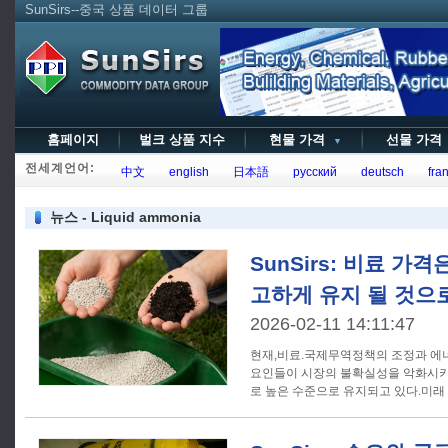
SunSirs--중국 상품 데이터 그룹
홈페이지
벌크 상품 지수
현물 가격
선물 가
▼
전세계언어:
中文
english
日本語
русский
deutsch
fran
뉴스 - Liquid ammonia
SunSirs: 비료 가격
고하게 유지 될 것으
2026-02-11 14:11:47
현재,비료.국제무역정책의 조정과 에
요인들이 시장의 불확실성을 악화시키
로 높은 수준으로 유지되고 있다.미래 
농업