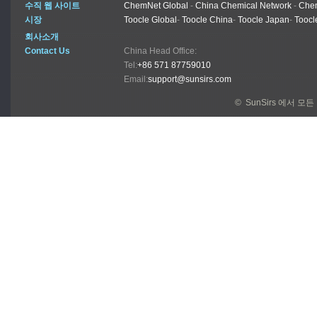
수직 웹 사이트
ChemNet Global
-
China Chemical Network
-
Chem
시장
Toocle Global
-
Toocle China
-
Toocle Japan
-
Toocl
회사소개
Contact Us
China Head Office:
Tel:
+86 571 87759010
Email:
support@sunsirs.com
© SunSirs 에서 