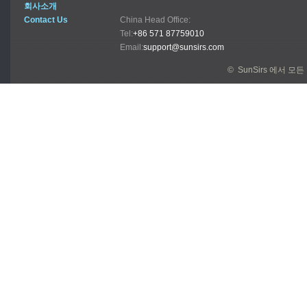
회사소개
Contact Us
China Head Office:
Tel:
+86 571 87759010
Email:
support@sunsirs.com
© SunSirs 에서 