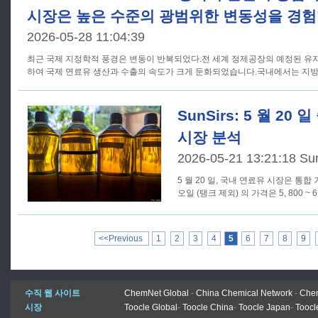
시장은 높은 수준의 광범위한 변동성을 경험
2026-05-28 11:04:39
최근 국제 지정학적 풍경은 변동이 반복되었다.전 세계 정제공장의 예정된 유
하여 국제 연료유 생산과 수출의 속도가 크게 둔화되었습니다.국내에서는 지
SunSirs: 5 월 20
시장 분석
2026-05-21 13:21:18 Su
5 월 20 일, 국내 연료유 시장은 통합 
오일 (탱크 제외) 의 가격은 5, 800 ~ 6,
<<Previous
1
2
3
4
5
6
7
8
9
수직 웹 사이트
ChemNet Global
-
China Chemical Network
-
Chem
시장
Toocle Global
-
Toocle China
-
Toocle Japan
-
Toocl