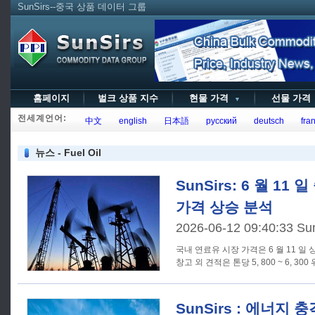
SunSirs--중국 상품 데이터 그룹
홈페이지
벌크 상품 지수
현물 가격
선물 가
▼
전세계언어:
中文
english
日本語
русский
deutsch
fran
뉴스 - Fuel Oil
SunSirs: 6 월 11
가격 상승 분석
2026-06-12 09:40:33 Su
국내 연료유 시장 가격은 6 월 11 일 상
창고 외 견적은 톤당 5, 800 ~ 6, 300
SunSirs : 에너지