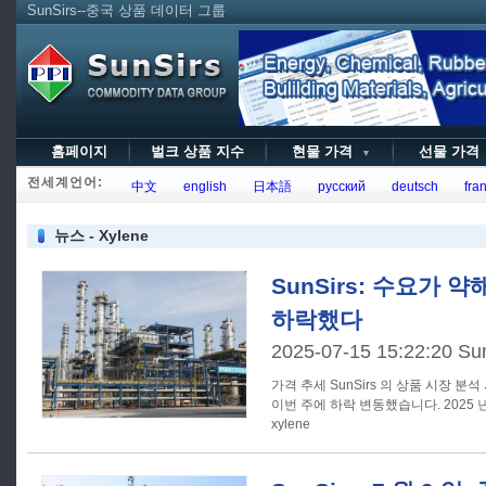
SunSirs--중국 상품 데이터 그룹
홈페이지
벌크 상품 지수
현물 가격
선물 가
▼
전세계언어:
中文
english
日本語
русский
deutsch
fran
뉴스 - Xylene
SunSirs: 수요가 약해
하락했다
2025-07-15 15:22:20 Su
가격 추세 SunSirs 의 상품 시장 분석 시스템에 따르면, xylene 시장은
이번 주에 하락 변동했습니다. 2025 년 
xylene