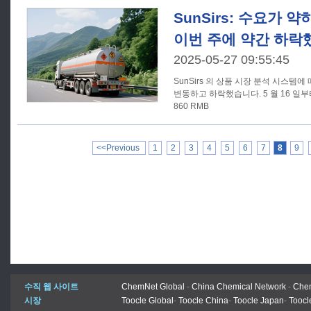
SunSirs: 수요가 약
이번 주에 약간 하락
2025-05-27 09:55:45
SunSirs 의 상품 시장 분석 시스템
변동하고 하락했습니다. 5 월 16 일부터 5
860 RMB
<<Previous
1
2
3
4
5
6
7
8
9
수직 웹 사이트
ChemNet Global
-
China Chemical Network
-
Chem
시장
Toocle Global
-
Toocle China
-
Toocle Japan
-
Toocl