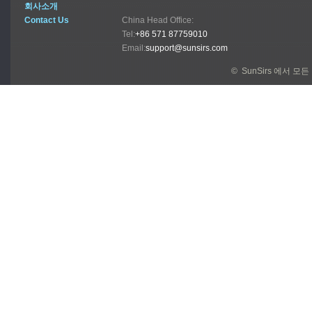
회사소개
Contact Us
China Head Office:
Tel:
+86 571 87759010
Email:
support@sunsirs.com
© SunSirs 에서 