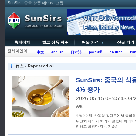
SunSirs--중국 상품 데이터 그룹
홈페이지
벌크 상품 지수
현물 가격
선물 가
▼
전세계언어:
中文
english
日本語
русский
deutsch
fran
뉴스 - Rapeseed oil
SunSirs: 중국의 
4% 증가
2026-05-15 08:45:43 Gra
ws
4 월 20 일, 산동성 칭다오에서 중국
위원회 제 9 기 회의가 열렸다.회의에
의하고 최첨단 지방 기술의