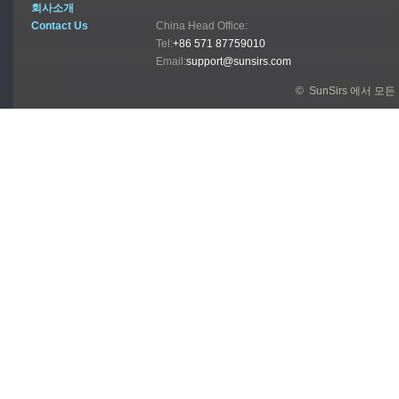
회사소개
Contact Us
China Head Office:
Tel:
+86 571 87759010
Email:
support@sunsirs.com
© SunSirs 에서 