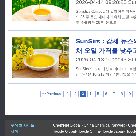
2026-04-14 09:28:28 Su
Statistics Canada 가 발표한 데이터
의 35 주 동안 캐나다의 유채 오일
주 수출량은 28 만 톤으로
SunSirs : 강세 
채 오일 가격을 낮추
2026-04-13 10:22:43 Su
SunSirs 의 모니터링 데이터에 따르면
장 가격은 10, 212 위안 / 톤이었으며 
<<Previous
1
2
3
4
5
6
7
8
9
수직 웹 사이트
ChemNet Global
-
China Chemical Network
-
Chem
시장
Toocle Global
-
Toocle China
-
Toocle Japan
-
Toocl