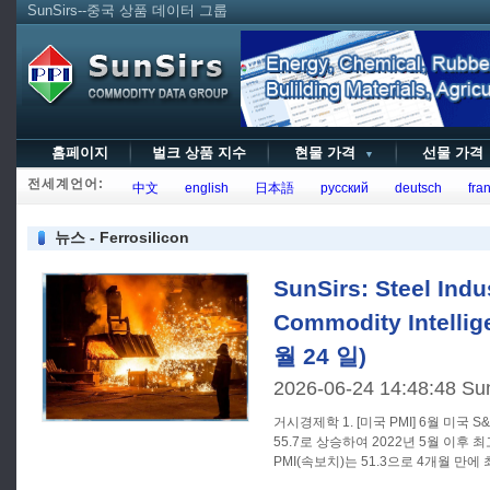
SunSirs--중국 상품 데이터 그룹
홈페이지
벌크 상품 지수
현물 가격
선물 가
▼
전세계언어:
中文
english
日本語
русский
deutsch
fran
뉴스 - Ferrosilicon
SunSirs: Steel Indu
Commodity Intellig
월 24 일)
2026-06-24 14:48:48 Su
거시경제학 1. [미국 PMI] 6월 미국 S&P 글로벌 제조업 PMI(속보치)는
55.7로 상승하여 2022년 5월 이후
PMI(속보치)는 51.3으로 4개월 만에
52.2로