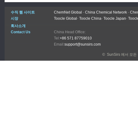
수직 웹 사이트
ChemNet Global
-
China Chemical Network
-
Chem
시장
Toocle Global
-
Toocle China
-
Toocle Japan
-
Toocl
회사소개
Contact Us
China Head Office:
Tel:
+86 571 87759010
Email:
support@sunsirs.com
© SunSirs 에서 