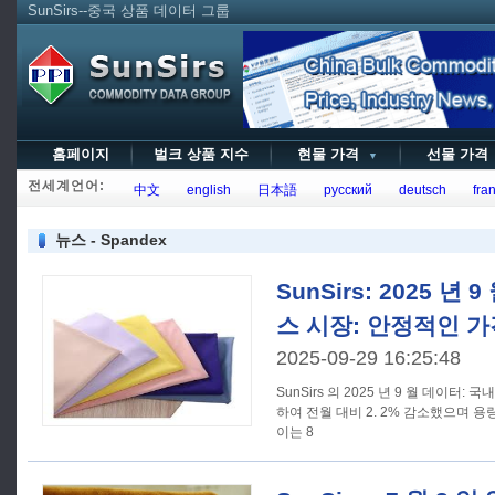
SunSirs--중국 상품 데이터 그룹
홈페이지
벌크 상품 지수
현물 가격
선물 가
▼
전세계언어:
中文
english
日本語
русский
deutsch
fran
뉴스 - Spandex
SunSirs: 2025 년
스 시장: 안정적인 
2025-09-29 16:25:48
SunSirs 의 2025 년 9 월 데이터: 
하여 전월 대비 2. 2% 감소했으며 용
이는 8