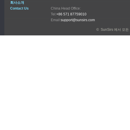
회사소개
Contact Us
China Head Office:
Tel:
+86 571 87759010
Email:
support@sunsirs.com
© SunSirs 에서 