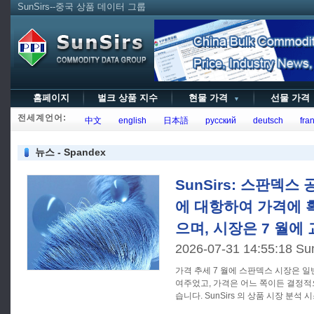
SunSirs--중국 상품 데이터 그룹
홈페이지
벌크 상품 지수
현물 가격
선물 가
▼
전세계언어:
中文
english
日本語
русский
deutsch
fran
뉴스 - Spandex
SunSirs: 스판덱스
에 대항하여 가격에 
으며, 시장은 7 월에
2026-07-31 14:55:18 Su
가격 추세 7 월에 스판덱스 시장은 일반적으로 양방향 변동 패턴을 보
여주었고, 가격은 어느 쪽이든 결정
습니다. SunSirs 의 상품 시장 분석 