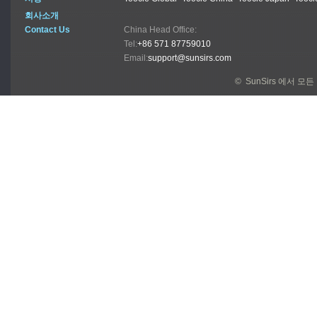
회사소개
Contact Us
China Head Office:
Tel:
+86 571 87759010
Email:
support@sunsirs.com
© SunSirs 에서 