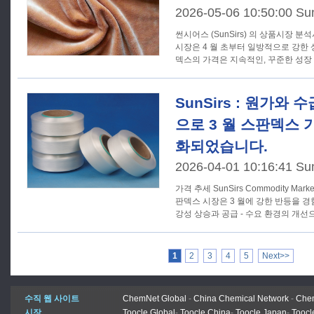
2026-05-06 10:50:00 Su
썬시어스 (SunSirs) 의 상품시장 
시장은 4 월 초부터 일방적으로 강한 상
덱스의 가격은 지속적인, 꾸준한 성장
SunSirs : 원가와
으로 3 월 스판덱스 
화되었습니다.
2026-04-01 10:16:41 Su
가격 추세 SunSirs Commodity Market Analysis System 에 따르면 스
판덱스 시장은 3 월에 강한 반등을 
강성 상승과 공급 - 수요 환경의 개선
1
2
3
4
5
Next>>
수직 웹 사이트
ChemNet Global
-
China Chemical Network
-
Chem
시장
Toocle Global
-
Toocle China
-
Toocle Japan
-
Toocl