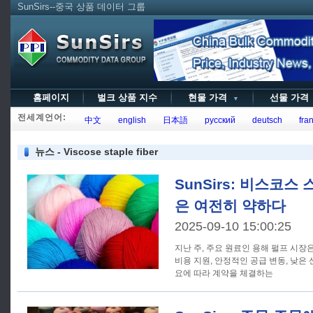
SunSirs--중국 상품 데이터 그룹
홈페이지
벌크 상품 지수
현물 가격
선물 가
▼
전세계언어:
中文
english
日本語
русский
deutsch
fran
뉴스 - Viscose staple fiber
SunSirs: 비스코스
은 여전히 약하다
2025-09-10 15:00:25
지난 주, 주요 원료인 용해 펄프 시
비용 지원, 안정적인 공급 변동, 낮은 
요에 따라 계약을 체결하는