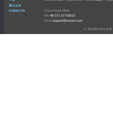
회사소개
Contact Us
China Head Office:
Tel:
+86 571 87759010
Email:
support@sunsirs.com
© SunSirs 에서 