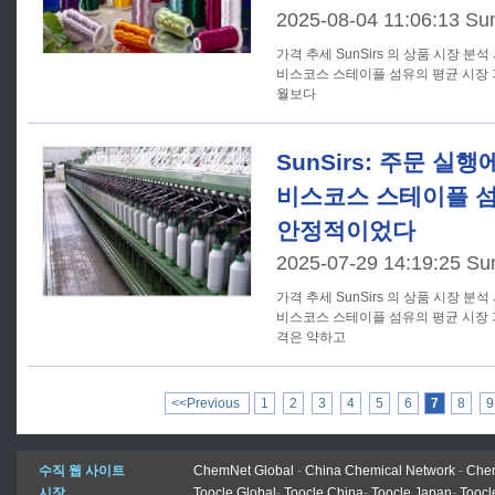
2025-08-04 11:06:13 Su
가격 추세 SunSirs 의 상품 시장 분석 시스템에 따르면, 7 월 31 일 현재
비스코스 스테이플 섬유의 평균 시장 가격은
월보다
SunSirs: 주문 실
비스코스 스테이플 섬
안정적이었다
2025-07-29 14:19:25 Su
가격 추세 SunSirs 의 상품 시장 분석 시스템에 따르면, 7 월 27 일 현재
비스코스 스테이플 섬유의 평균 시장 가격
격은 약하고
<<Previous
1
2
3
4
5
6
7
8
9
수직 웹 사이트
ChemNet Global
-
China Chemical Network
-
Chem
시장
Toocle Global
-
Toocle China
-
Toocle Japan
-
Toocl