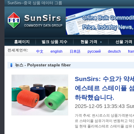
SunSirs--중국 상품 데이터 그룹
홈페이지
벌크 상품 지수
현물 가격
선물 가
▼
전세계언어:
中文
english
日本語
русский
deutsch
fran
뉴스 - Polyester staple fiber
SunSirs: 수요가 
에스테르 스테이플 섬
하락했습니다.
2025-12-05 13:35:43 Su
가격 추세: 썬시르스의 상품가격분석시스템에 따르면 국내 폴리에스테
르 스테이플 섬유가격이 변동하고 약간 
일 현재 폴리에스테르 스테이플 섬유 (1. 