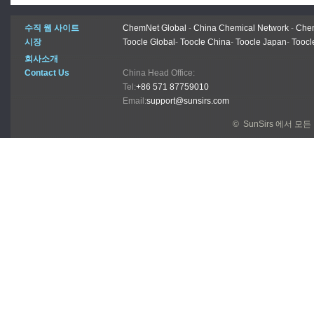
수직 웹 사이트
ChemNet Global
-
China Chemical Network
-
Chem
시장
Toocle Global
-
Toocle China
-
Toocle Japan
-
Toocl
회사소개
Contact Us
China Head Office:
Tel:
+86 571 87759010
Email:
support@sunsirs.com
© SunSirs 에서 