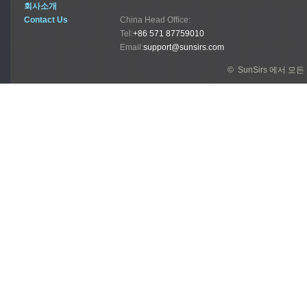
회사소개
Contact Us
China Head Office:
Tel:
+86 571 87759010
Email:
support@sunsirs.com
© SunSirs 에서 