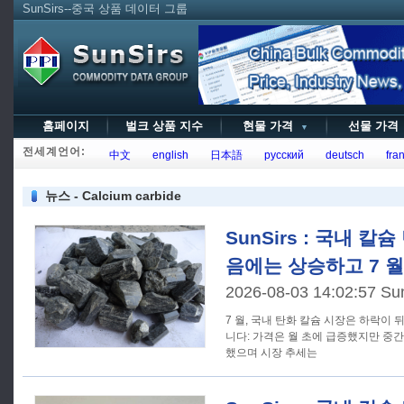
SunSirs--중국 상품 데이터 그룹
홈페이지
벌크 상품 지수
현물 가격
선물 가
▼
전세계언어:
中文
english
日本語
русский
deutsch
fran
뉴스 - Calcium carbide
SunSirs : 국내 
음에는 상승하고 7 
2026-08-03 14:02:57 Su
7 월, 국내 탄화 칼슘 시장은 하락이
니다: 가격은 월 초에 급증했지만 중간
했으며 시장 추세는