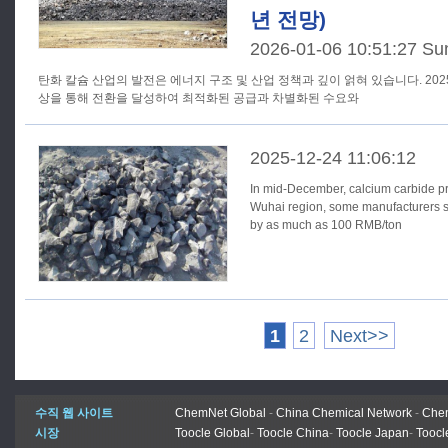
년 전망)
2026-01-06 10:51:27 Su
탄화 칼슘 산업의 발전은 에너지 구조 및 산업 정책과 깊이 얽혀 있습니다. 202
상을 통해 전환을 달성하여 최적화된 공급과 차별화된 수요와
2025-12-24 11:06:12
In mid-December, calcium carbide pric
Wuhai region, some manufacturers sa
by as much as 100 RMB/ton
1
2
Next>>
수직 웹 사이트
ChemNet Global
-
China Chemical Network
-
Chem
시장
Toocle Global
-
Toocle China
-
Toocle Japan
-
Toocl