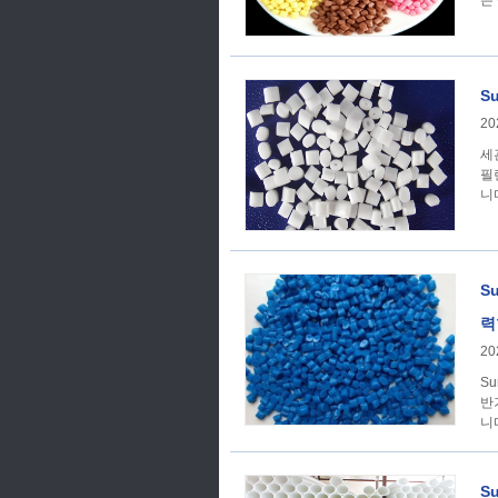
은
S
20
세
필렌
니다
S
력
20
S
반
니다
S