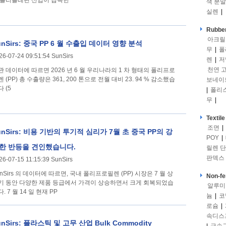
 폴리올레핀 산업이 급속한
색 분말
실렌
|
Rubber
아크릴
unSirs: 중국 PP 6 월 수출입 데이터 영향 분석
무
|
폴
26-07-24 09:51:54 SunSirs
렌
|
저
천연 
관 데이터에 따르면 2026 년 6 월 우리나라의 1 차 형태의 폴리프로
 (PP) 총 수출량은 361, 200 톤으로 전월 대비 23. 94 % 감소했습
보네이
 (5
|
폴리
무
|
Textile
조면
|
unSirs: 비용 기반의 투기적 심리가 7월 초 중국 PP의 강
POY
|
한 반등을 견인했습니다.
릴렌 
판덱스
26-07-15 11:15:39 SunSirs
unSirs 의 데이터에 따르면, 국내 폴리프로필렌 (PP) 시장은 7 월 상
Non-fe
기 동안 다양한 제품 등급에서 가격이 상승하면서 크게 회복되었습
알루미
. 7 월 14 일 현재 PP
늄
|
코
로슘
|
속디스
unSirs: 플라스틱 및 고무 산업 Bulk Commodity