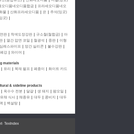
규소(공업규소)
|
산화네오디뮴
|
니켈(잉곳)
세오디뮴네오디뮴합금
|
프라세오디뮴네오
화물
|
산화프라세오디뮴
|
은
|
주석(잉곳)
잉곳)
|
연판
|
착색도장강판
|
규소철(철합금)
|
아
판
|
열간 압연 코일
|
철광석
|
중판
|
이형
심레스파이프
|
망간 실리콘
|
불수강판
|
폐강
|
와이어
|
ng materials
|
유리
|
목재 펄프
|
폐종이
|
화이트 카드
ltural & sideline products
|
옥수수 전분
|
달걀
|
생 돼지
|
팜오일
|
유채 식사
|
채종유
|
대두
|
콩비지
|
대두
맥
|
백설탕
|
et
-
TexIndex