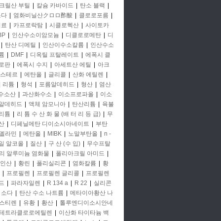
크릴산 부틸
|
칼슘 카바이드
|
탄소 블랙
|
소다
|
염화비닐산クロロ酢酸
|
클로로포름
|
비료
|
카프로락탐
|
시클로헥산
|
사이토카
BP
|
인산수소이암모늄
|
디클로로메탄
|
디
|
탄산 디메틸
|
인산이수소칼륨
|
인산수소
륨
|
DMF
|
디옥틸 프탈레이트
|
에폭시 클
로판
|
에폭시 수지
|
아세트산 에틸
|
아크
에스테르
|
에탄올
|
글리콜
|
산화 에틸렌
|
철 리튬
|
형석
|
포름알데히드
|
형산
|
염산
 수소산
|
과산화수소
|
이소프로파올
|
이소
알데히드
|
액체 암모니아
|
탄산리튬
|
육불
리튬
|
리 튬 수 산 화 물 (배 터 리 등 급)
|
무
산
|
디페닐메탄 디이소시아네이트
|
부탄
멜라민
|
메탄올
|
MIBK
|
노말부탄올
|
n -
일 알코올
|
질산
|
구 산 (수 입)
|
무수프탈
리 알루미늄 염화물
|
폴리아크릴 아미드
|
인산
|
황린
|
폴리실리콘
|
염화칼륨
|
황
|
프로필렌
|
프로필렌 글리콜
|
프로필렌
드
|
파라자일렌
|
R 134 a
|
R 22
|
실리콘
소다
|
탄산 수소 나트륨
|
메타이아황산 나
스티렌
|
유황
|
황산
|
톨루엔디이소시안네
테트라클로로에틸렌
|
이산화 타이타늄 백