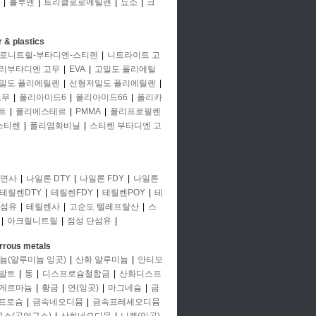
|
톨루엔
|
트리클로로에틸렌
|
뇨소
|
크
 & plastics
로니트릴-부타디엔-스티렌
|
니트라이트 고
리부타디엔 고무
|
EVA
|
고밀도 폴리에틸
밀도 폴리에틸렌
|
선형저밀도 폴리에틸렌
|
고무
|
폴리아미드6
|
폴리아미드66
|
폴리카
트
|
폴리에스테르
|
PMMA
|
폴리프로필렌
스티렌
|
폴리염화비닐
|
스티렌 부타디엔 고
면사
|
나일론 DTY
|
나일론 FDY
|
나일론
테릴렌DTY
|
테릴렌FDY
|
테릴렌POY
|
테
단섬유
|
테릴렌사
|
고순도 텔레프탈산
|
스
|
아크릴니트릴
|
점성 단섬유
|
rrous metals
늄(알루미늄 잉곳)
|
산화 알루미늄
|
안티모
발트
|
동
|
디스프로슘철합금
|
산화디스프
게르마늄
|
황금
|
연(잉곳)
|
마그네슘
|
금
프로슘
|
금속네오디뮴
|
금속프레세오디뮴