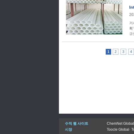
In
20
거시경제학 1. [
획
규
1
2
3
4
수직 웹 사이트
ChemNet Global
시장
Toocle Global
-
T