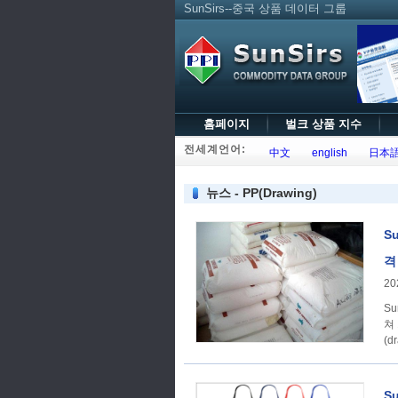
SunSirs--중국 상품 데이터 그룹
홈페이지
벌크 상품 지수
전세계언어:
中文
english
日本
뉴스 - PP(Drawing)
Su
격
20
S
쳐
(d
S