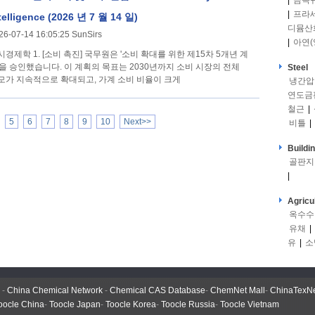
|
금속
|
프라
telligence (2026 년 7 월 14 일)
디뮴산
26-07-14 16:05:25 SunSirs
|
아연(
소비 촉진] 국무원은 '소비 확대를 위한 제15차 5개년 계
'을 승인했습니다. 이 계획의 목표는 2030년까지 소비 시장의 전체
Steel
모가 지속적으로 확대되고, 가계 소비 비율이 크게
냉간압
연도금
철근
|
5
6
7
8
9
10
Next>>
비틀
|
Buildi
골판지
|
Agricu
옥수수
유채
|
유
|
소
-
China Chemical Network
-
Chemical CAS Database
-
ChemNet Mall
-
ChinaTexN
oocle China
-
Toocle Japan
-
Toocle Korea
-
Toocle Russia
-
Toocle Vietnam