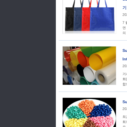
기
20
7
면
의
S
In
20
거시경제학 1. 
회
합
S
20
최
회