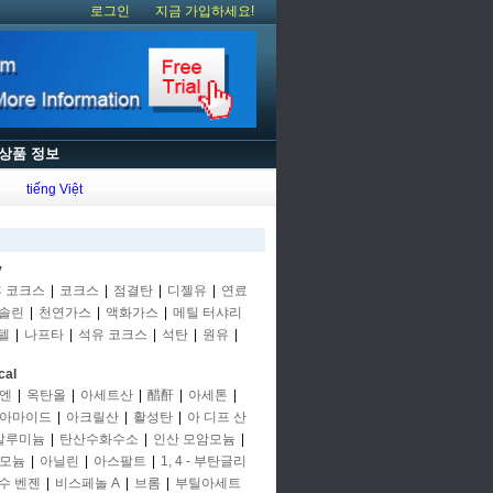
로그인
지금 가입하세요!
상품 정보
tiếng Việt
y
후 코크스
|
코크스
|
점결탄
|
디젤유
|
연료
솔린
|
천연가스
|
액화가스
|
메틸 터샤리
텔
|
나프타
|
석유 코크스
|
석탄
|
원유
|
cal
엔
|
옥탄올
|
아세트산
|
醋酐
|
아세톤
|
아마이드
|
아크릴산
|
활성탄
|
아 디프 산
알루미늄
|
탄산수화수소
|
인산 모암모늄
|
모늄
|
아닐린
|
아스팔트
|
1, 4 - 부탄글리
수 벤젠
|
비스페놀 A
|
브롬
|
부틸아세트