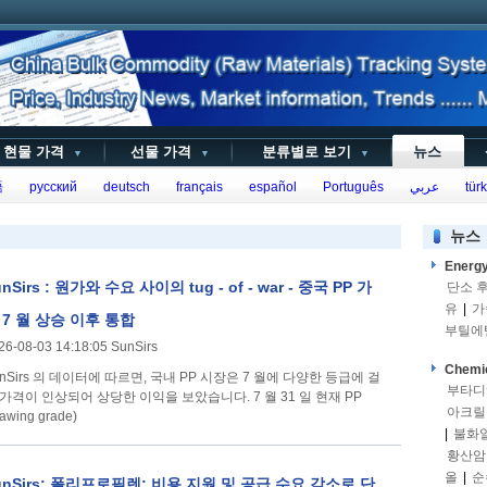
현물 가격
선물 가격
분류별로 보기
뉴스
▼
▼
▼
語
русский
deutsch
français
español
Português
عربي
türk
뉴스
Energ
nSirs : 원가와 수요 사이의 tug - of - war - 중국 PP 가
단소 
유
|
가
 7 월 상승 이후 통합
부틸에
26-08-03 14:18:05 SunSirs
Chemi
unSirs 의 데이터에 따르면, 국내 PP 시장은 7 월에 다양한 등급에 걸
부타디
 가격이 인상되어 상당한 이익을 보았습니다. 7 월 31 일 현재 PP
아크릴
rawing grade)
|
불화
황산암
올
|
순
unSirs: 폴리프로필렌: 비용 지원 및 공급 수요 감소로 단