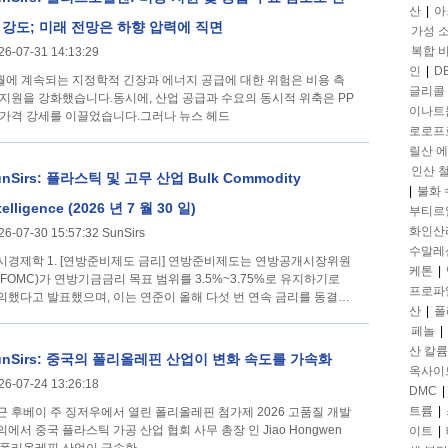
산
|
아
 강도; 미래 전망은 하향 압력에 직면
가성 
복합 
26-07-31 14:13:29
인
|
D
 월에 계속되는 지정학적 긴장과 에너지 공급에 대한 위험은 비용 측
글리콜
 지원을 강화했습니다.동시에, 산업 공급과 수요의 동시적 위축은 PP
이나트
 가격 강세를 이끌었습니다.그러나 뉴스 헤드
로로프
릴산 
인산 
unSirs: 플라스틱 및 고무 산업 Bulk Commodity
|
불화
telligence (2026 년 7 월 30 일)
부티르
화인산
26-07-30 15:57:32 SunSirs
수말레
[연방준비제도 금리] 연방준비제도는 연방공개시장위원
케톤
|
(FOMC)가 연방기금금리 목표 범위를 3.5%~3.75%로 유지하기로
프로파
의했다고 발표했으며, 이는 연준이 올해 다섯 번 연속 금리를 동결한
산
|
폴
것입니다. 2. [자동차] CPCA (중국 승용차협회)
페놀
|
산 칼륨
unSirs: 중국의 폴리올레핀 산업이 변화 속도를 가속화
옥사이
26-07-24 13:26:18
DMC
|
트륨
|
근 후베이 주 징저우에서 열린 폴리올레핀 첨가제 2026 고품질 개발
의에서 중국 플라스틱 가공 산업 협회 사무 총장 인 Jiao Hongwen
이트
|