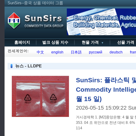
SunSirs--중국 상품 데이터 그룹
홈페이지
벌크 상품 지수
현물 가격
선물 가
▼
전세계언어:
中文
english
日本語
русский
deutsch
fran
뉴스 - LLDPE
SunSirs: 플라스틱 
Commodity Intellig
월 15 일)
2026-05-15 15:09:22 Su
거시경제학 1. [M2]중앙은행: 4 월 말 현재, 광범위한 화폐 (M 2) 잔액은
353. 04 조 위안으로 전년 대비 8. 6
114