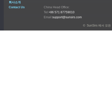
회사소개
Contact Us
China Head Office:
Tel:
+86 571 87759010
Email:
support@sunsirs.com
© SunSirs 에서 