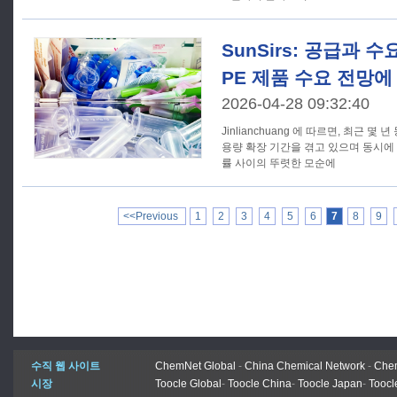
SunSirs: 공급과 
PE 제품 수요 전망
2026-04-28 09:32:40
Jinlianchuang 에 따르면, 최근 
용량 확장 기간을 겪고 있으며 동시에
률 사이의 뚜렷한 모순에
<<Previous
1
2
3
4
5
6
7
8
9
수직 웹 사이트
ChemNet Global
-
China Chemical Network
-
Chem
시장
Toocle Global
-
Toocle China
-
Toocle Japan
-
Toocl