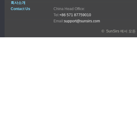
회사소개
Contact Us
China Head Office:
Tel:
+86 571 87759010
Email:
support@sunsirs.com
© SunSirs 에서 