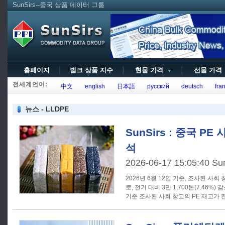
SunSirs--중국 상품 데이터 그룹
홈페이지
벌크 상품 지수
현물 가격
선물 가
▼
전세계언어:
中文
english
日本語
русский
deutsch
fran
뉴스 - LLDPE
SunSirs : 중국 P
석
2026-06-17 15:05:40 Su
2026년 6월 12일 기준, 조사된 사회 
로, 전기 대비 3만 1,700톤(7.46%) 감소하였습니다.
기준 조사된 사회 창고의 PE 재고가 