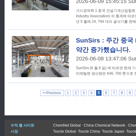
2026-06-09 15:45:15 Su
거시경제학 1.중국 건설기계산업협회 (China Construction Machinery
Industry Association) 의 통계
년 5 월에 24, 794 대의 굴삭기를 판
SunSirs : 주간 중
약간 증가했습니다.
2026-06-08 13:47:06 Su
SunSirs (6 월 8 일) 에 따르면 현재 기간
리에틸렌 생산량은 646, 700 톤으로 
<<Previous
1
2
3
4
5
6
7
8
9
수직 웹 사이트
ChemNet Global
-
China Chemical Network
-
Chem
시장
Toocle Global
-
Toocle China
-
Toocle Japan
-
Toocl