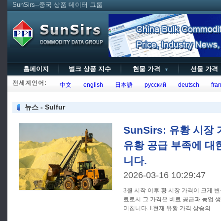
SunSirs--중국 상품 데이터 그룹
홈페이지
벌크 상품 지수
현물 가격
선물 가
▼
전세계언어:
中文
english
日本語
русский
deutsch
fran
뉴스 - Sulfur
SunSirs: 유황 시
유황 공급 부족에 대
니다.
2026-03-16 10:29:47
3월 시작 이후 황 시장 가격이 크게 
료로서 그 가격은 비료 공급과 농업 
미칩니다. I.현재 유황 가격 상승의