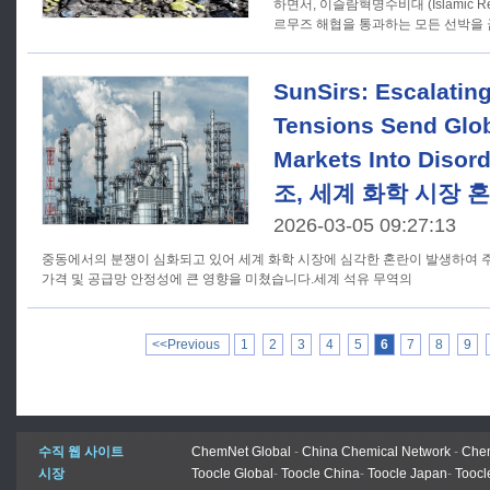
하면서, 이슬람혁명수비대 (Islamic Revol
르무즈 해협을 통과하는 모든 선박을
SunSirs: Escalatin
Tensions Send Glo
Markets Into Diso
조, 세계 화학 시장 혼
2026-03-05 09:27:13
중동에서의 분쟁이 심화되고 있어 세계 화학 시장에 심각한 혼란이 발생하여 주
가격 및 공급망 안정성에 큰 영향을 미쳤습니다.세계 석유 무역의
<<Previous
1
2
3
4
5
6
7
8
9
수직 웹 사이트
ChemNet Global
-
China Chemical Network
-
Chem
시장
Toocle Global
-
Toocle China
-
Toocle Japan
-
Toocl