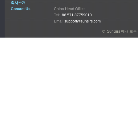
회사소개
Contact Us
China Head Office:
Tel:
+86 571 87759010
Email:
support@sunsirs.com
© SunSirs 에서 