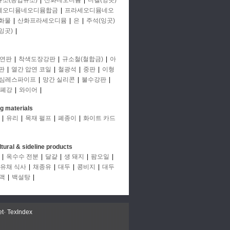
규소(공업규소)
|
산화네오디뮴
|
니켈(잉곳)
세오디뮴네오디뮴합금
|
프라세오디뮴네오
화물
|
산화프라세오디뮴
|
은
|
주석(잉곳)
잉곳)
|
연판
|
착색도장강판
|
규소철(철합금)
|
아
판
|
열간 압연 코일
|
철광석
|
중판
|
이형
심레스파이프
|
망간 실리콘
|
불수강판
|
폐강
|
와이어
|
ng materials
|
유리
|
목재 펄프
|
폐종이
|
화이트 카드
ltural & sideline products
|
옥수수 전분
|
달걀
|
생 돼지
|
팜오일
|
유채 식사
|
채종유
|
대두
|
콩비지
|
대두
맥
|
백설탕
|
et
-
TexIndex