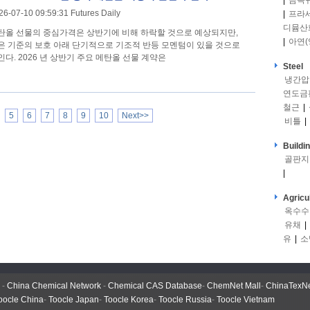
|
금속
26-07-10 09:59:31 Futures Daily
|
프라
디뮴산
탄올 선물의 중심가격은 상반기에 비해 하락할 것으로 예상되지만,
|
아연(
은 기준의 보호 아래 단기적으로 기조적 반등 모멘텀이 있을 것으로
인다. 2026 년 상반기 주요 메탄올 선물 계약은
Steel
냉간압
연도금
철근
|
5
6
7
8
9
10
Next>>
비틀
|
Buildi
골판지
|
Agricu
옥수수
유채
|
유
|
소
-
China Chemical Network
-
Chemical CAS Database
-
ChemNet Mall
-
ChinaTexN
oocle China
-
Toocle Japan
-
Toocle Korea
-
Toocle Russia
-
Toocle Vietnam