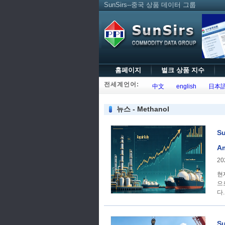
SunSirs--중국 상품 데이터 그룹
홈페이지
벌크 상품 지수
전세계언어:
中文
english
日本
뉴스 - Methanol
S
Am
20
현
으
다.
S