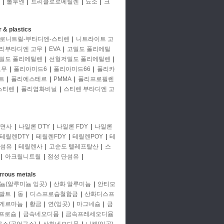
|
톨루엔
|
트리클로로에틸렌
|
뇨소
|
크
 & plastics
로니트릴-부타디엔-스티렌
|
니트라이트 고
리부타디엔 고무
|
EVA
|
고밀도 폴리에틸
밀도 폴리에틸렌
|
선형저밀도 폴리에틸렌
|
고무
|
폴리아미드6
|
폴리아미드66
|
폴리카
트
|
폴리에스테르
|
PMMA
|
폴리프로필렌
스티렌
|
폴리염화비닐
|
스티렌 부타디엔 고
면사
|
나일론 DTY
|
나일론 FDY
|
나일론
테릴렌DTY
|
테릴렌FDY
|
테릴렌POY
|
테
단섬유
|
테릴렌사
|
고순도 텔레프탈산
|
스
|
아크릴니트릴
|
점성 단섬유
|
rrous metals
늄(알루미늄 잉곳)
|
산화 알루미늄
|
안티모
발트
|
동
|
디스프로슘철합금
|
산화디스프
게르마늄
|
황금
|
연(잉곳)
|
마그네슘
|
금
프로슘
|
금속네오디뮴
|
금속프레세오디뮴