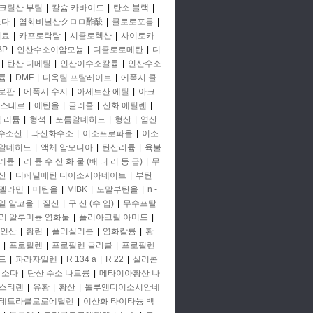
크릴산 부틸
|
칼슘 카바이드
|
탄소 블랙
|
소다
|
염화비닐산クロロ酢酸
|
클로로포름
|
비료
|
카프로락탐
|
시클로헥산
|
사이토카
BP
|
인산수소이암모늄
|
디클로로메탄
|
디
|
탄산 디메틸
|
인산이수소칼륨
|
인산수소
륨
|
DMF
|
디옥틸 프탈레이트
|
에폭시 클
로판
|
에폭시 수지
|
아세트산 에틸
|
아크
에스테르
|
에탄올
|
글리콜
|
산화 에틸렌
|
철 리튬
|
형석
|
포름알데히드
|
형산
|
염산
 수소산
|
과산화수소
|
이소프로파올
|
이소
알데히드
|
액체 암모니아
|
탄산리튬
|
육불
리튬
|
리 튬 수 산 화 물 (배 터 리 등 급)
|
무
산
|
디페닐메탄 디이소시아네이트
|
부탄
멜라민
|
메탄올
|
MIBK
|
노말부탄올
|
n -
일 알코올
|
질산
|
구 산 (수 입)
|
무수프탈
리 알루미늄 염화물
|
폴리아크릴 아미드
|
인산
|
황린
|
폴리실리콘
|
염화칼륨
|
황
|
프로필렌
|
프로필렌 글리콜
|
프로필렌
드
|
파라자일렌
|
R 134 a
|
R 22
|
실리콘
소다
|
탄산 수소 나트륨
|
메타이아황산 나
스티렌
|
유황
|
황산
|
톨루엔디이소시안네
테트라클로로에틸렌
|
이산화 타이타늄 백