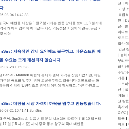
산
|
아
다.
가성 
복합 
26-08-04 14:42:38
인
|
D
 월 국내 메탄올 시장은 1 월 2 분기에는 변동 강세를 보이고, 3 분기에
글리콜
 약세와 하락 압력이 이어졌다.시장 역동성은 지정학적 갈등, 공급 기
이나트
 및 생산
로로프
릴산 
인산 
unSirs: 지속적인 강세 요인에도 불구하고, 다운스트림 메
|
불화
올 수요는 크게 개선되지 않습니다.
부티르
화인산
26-07-28 10:50:28
수말레
전 Bab el - Mandeb 해협의 봉쇄가 원유 가격을 상승시켰지만, 메탄
케톤
|
 가격은 속도를 맞추기 위해 고군분투하고 있습니다.한편으로는 화
프로파
제품의 이익이 일반적으로 원유의 이익에 뒤처졌고, 다른 한편으로
산
|
폴
페놀
|
산 칼륨
unSirs: 메탄올 시장 가격이 하락을 멈추고 반등했습니다.
옥사이
26-07-21 10:41:41 SunSirs
DMC
|
트륨
|
rs 의 상품 시장 분석 시스템에 따르면 7 월 10 일부터
 월 17 일 (15 시 기준) 까지 중국 동부 항구의 국내 메탄올
이트
|