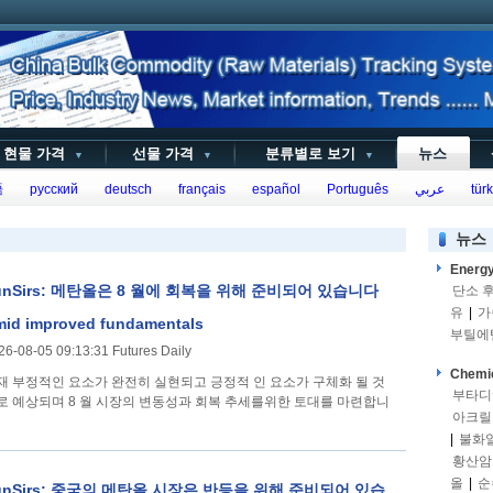
현물 가격
선물 가격
분류별로 보기
뉴스
▼
▼
▼
語
русский
deutsch
français
español
Português
عربي
türk
뉴스
Energ
unSirs: 메탄올은 8 월에 회복을 위해 준비되어 있습니다
단소 
유
|
가
id improved fundamentals
부틸에
26-08-05 09:13:31 Futures Daily
Chemi
재 부정적인 요소가 완전히 실현되고 긍정적 인 요소가 구체화 될 것
부타디
로 예상되며 8 월 시장의 변동성과 회복 추세를위한 토대를 마련합니
아크릴
|
불화
황산암
올
|
순
unSirs: 중국의 메탄올 시장은 반등을 위해 준비되어 있습