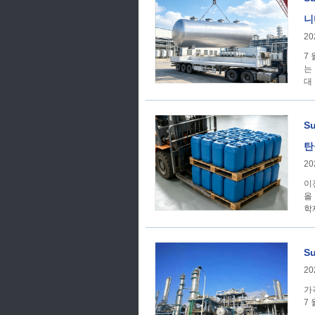
니
20
7
는
대
S
탄
20
이
올
학
는
S
20
가격 추세: SunSi
7