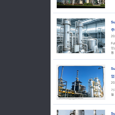
S
주
20
F
었
통
S
었
20
가격 추세 SunSirs
월
S