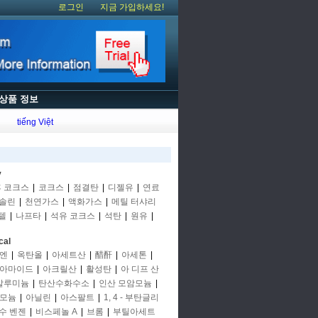
로그인
지금 가입하세요!
상품 정보
tiếng Việt
y
후 코크스
|
코크스
|
점결탄
|
디젤유
|
연료
솔린
|
천연가스
|
액화가스
|
메틸 터샤리
텔
|
나프타
|
석유 코크스
|
석탄
|
원유
|
cal
엔
|
옥탄올
|
아세트산
|
醋酐
|
아세톤
|
아마이드
|
아크릴산
|
활성탄
|
아 디프 산
알루미늄
|
탄산수화수소
|
인산 모암모늄
|
모늄
|
아닐린
|
아스팔트
|
1, 4 - 부탄글리
수 벤젠
|
비스페놀 A
|
브롬
|
부틸아세트