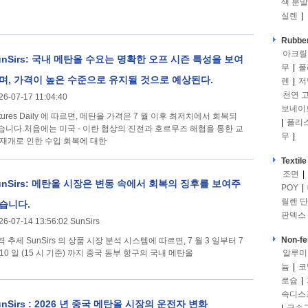
색 분말
실렌
|
Rubber
아크릴
unSirs: 국내 메탄올 수요는 명확한 오프 시즌 특성을 보여
무
|
폴
며, 가격이 높은 수준으로 유지될 것으로 예상된다.
렌
|
저
천연 
26-07-17 11:04:40
보네이
utures Daily 에 따르면, 메탄올 가격은 7 월 이후 최저치에서 회복되
|
폴리
습니다.처음에는 미국 - 이란 협상의 진전과 호르무즈 해협을 통한 교
무
|
 재개로 인한 수입 회복에 대한
Textile
조면
|
unSirs: 메탄올 시장은 변동 속에서 회복의 징후를 보여주
POY
|
릴렌 
습니다.
판덱스
26-07-14 13:56:02 SunSirs
Non-fe
 의 상품 시장 분석 시스템에 따르면, 7 월 3 일부터 7
 10 일 (15 시 기준) 까지 중국 동부 항구의 국내 메탄올
알루미
늄
|
코
로슘
|
속디스
unSirs : 2026 년 중국 메탄올 시장의 운전자 변화