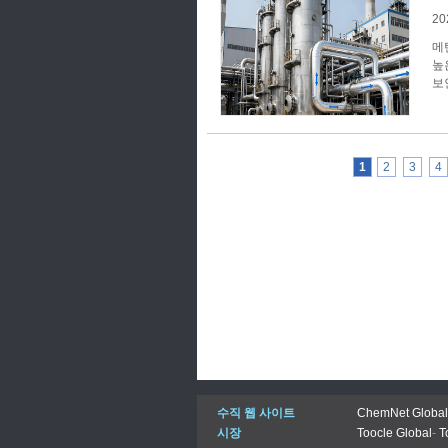
20
메
높
보
1
2
3
4
수직 웹 사이트
ChemNet Global
시장
Toocle Global
-
T