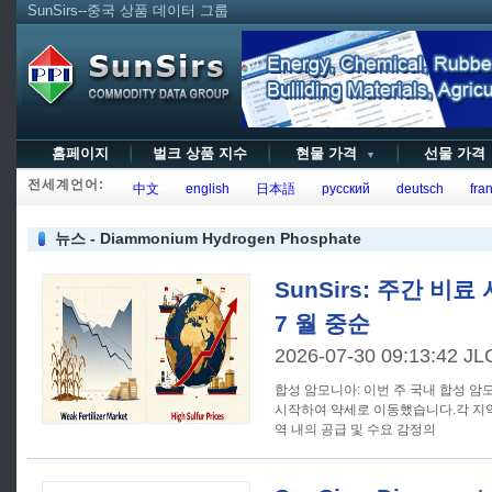
SunSirs--중국 상품 데이터 그룹
홈페이지
벌크 상품 지수
현물 가격
선물 가
▼
전세계언어:
中文
english
日本語
русский
deutsch
fran
뉴스 - Diammonium Hydrogen Phosphate
SunSirs: 주간 비료 
7 월 중순
2026-07-30 09:13:42 JL
합성 암모니아: 이번 주 국내 합성 
시작하여 약세로 이동했습니다.각 지역
역 내의 공급 및 수요 감정의