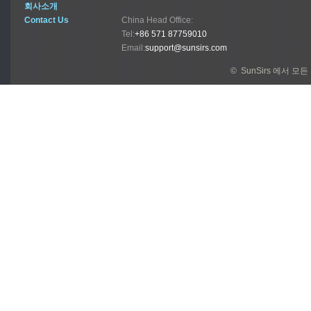
회사소개
Contact Us
China Head Office:
Tel:
+86 571 87759010
Email:
support@sunsirs.com
© SunSirs 에서 