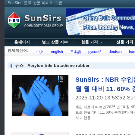
SunSirs--중국 상품 데이터 그룹
홈페이지
벌크 상품 지수
현물 가격
선물 가
▼
전세계언어:
中文
english
日本語
русский
deutsch
fran
뉴스 - Acrylonitrile-butadiene rubber
SunSirs : NBR 수입
월 월 대비 11. 60
2025-11-20 13:53:52 Su
세관 자료에 따르면 2025 년 10 월 NBR
으로 전월 대비 11. 60% 증가했다.
지고 현물