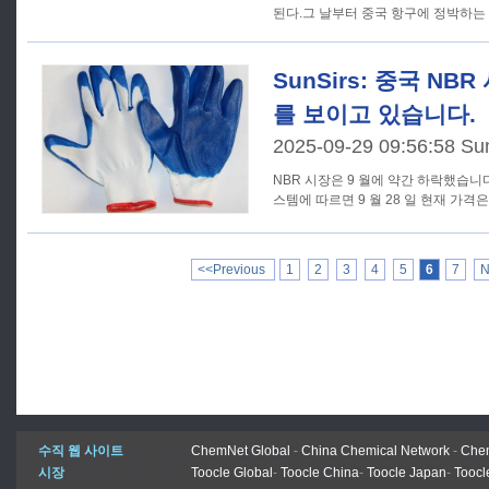
된다.그 날부터 중국 항구에 정박하는
SunSirs: 중국 NB
를 보이고 있습니다.
2025-09-29 09:56:58 Su
NBR 시장은 9 월에 약간 하락했습니다.
스템에 따르면 9 월 28 일 현재 가격은 
<<Previous
1
2
3
4
5
6
7
N
수직 웹 사이트
ChemNet Global
-
China Chemical Network
-
Chem
시장
Toocle Global
-
Toocle China
-
Toocle Japan
-
Toocl