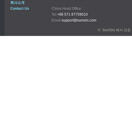
회사소개
Contact Us
China Head Office:
Tel:
+86 571 87759010
Email:
support@sunsirs.com
© SunSirs 에서 