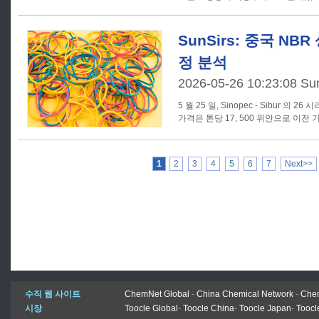
SunSirs: 중국 NB
정 분석
2026-05-26 10:23:08 Su
5 월 25 일, Sinopec - Sibur 의 
가격은 톤당 17, 500 위안으로 이전 
1
2
3
4
5
6
7
Next>>
수직 웹 사이트
ChemNet Global
-
China Chemical Network
-
Chem
시장
Toocle Global
-
Toocle China
-
Toocle Japan
-
Toocl