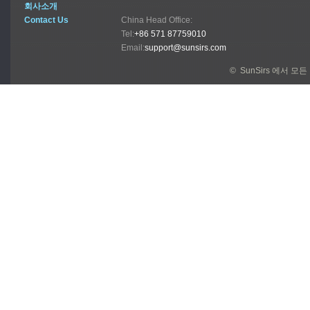
회사소개
Contact Us
China Head Office:
Tel:
+86 571 87759010
Email:
support@sunsirs.com
© SunSirs 에서 