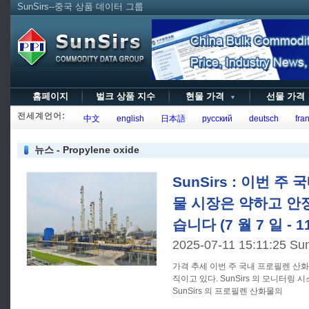
SunSirs--중국 상품 데이터 그룹
홈페이지
벌크 상품 지수
현물 가격
선물 가
▼
전세계언어:
中文
english
日本語
русский
deutsch
fran
뉴스 - Propylene oxide
SunSirs : 이번 
물 시장은 약하고 안
습니다 (7 월 7 일 - 1
2025-07-11 15:11:25 Su
가격 추세 이번 주 국내 프로필렌 산화물 시장은 약하고 안정적으로 움
직이고 있다. SunSirs 의 모니터링 시
SunSirs 의 프로필렌 산화물의