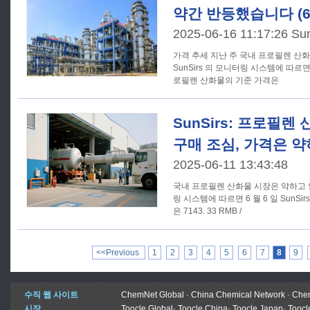
약간 반등했습니다 (6 월
2025-06-16 11:17:26 Su
가격 추세 지난 주 국내 프로필렌 산화물 시장은 약간 반등했다.
SunSirs 의 모니터링 시스템에 따르면 6
로필렌 산화물의 기준 가격은
SunSirs: 프로필
구매 조심, 가격은 
2025-06-11 13:43:48
국내 프로필렌 산화물 시장은 약하고 안
링 시스템에 따르면 6 월 6 일 SunS
은 7143. 33 RMB /
<<Previous
1
2
3
4
5
6
7
8
9
수직 웹 사이트
ChemNet Global
-
China Chemical Network
-
Chem
시장
Toocle Global
-
Toocle China
-
Toocle Japan
-
Toocl