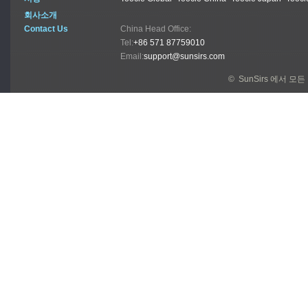
회사소개
Contact Us
China Head Office:
Tel:
+86 571 87759010
Email:
support@sunsirs.com
© SunSirs 에서 