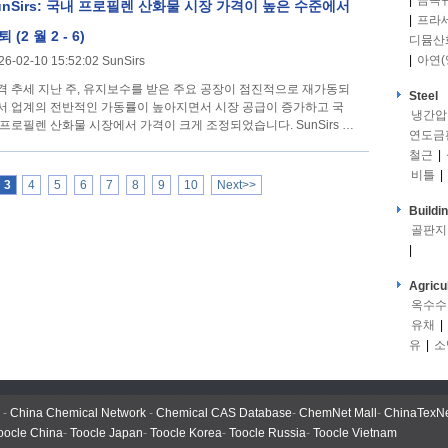
|
금속
unSirs: 국내 프로필렌 산화물 시장 가격이 높은 수준에서
|
프라
 (2 월 2 - 6)
디뮴산
|
아연(
26-02-10 15:52:02 SunSirs
 유지보수를 받은 주요 공장이 점진적으로 재가동되
Steel
서 업계의 전반적인 가동률이 높아지면서 시장 공급이 증가하고 국
냉간압
 프로필렌 산화물 시장에서 가격이 크게 조정되었습니다. SunSirs 모
연도금
터링
철근
|
비틀
|
3
4
5
6
7
8
9
10
Next>>
Buildi
골판지
|
Agricu
옥수수
유채
|
유
|
소
-
China Chemical Network
-
Chemical CAS Database
-
ChemNet Mall
-
ChinaTexN
oocle China
-
Toocle Japan
-
Toocle Korea
-
Toocle Russia
-
Toocle Vietnam