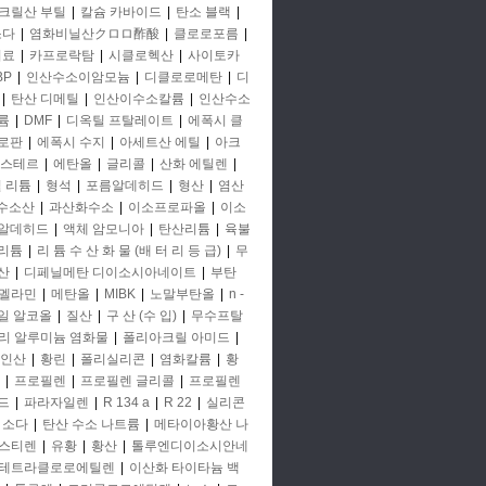
크릴산 부틸
|
칼슘 카바이드
|
탄소 블랙
|
소다
|
염화비닐산クロロ酢酸
|
클로로포름
|
비료
|
카프로락탐
|
시클로헥산
|
사이토카
BP
|
인산수소이암모늄
|
디클로로메탄
|
디
|
탄산 디메틸
|
인산이수소칼륨
|
인산수소
륨
|
DMF
|
디옥틸 프탈레이트
|
에폭시 클
로판
|
에폭시 수지
|
아세트산 에틸
|
아크
에스테르
|
에탄올
|
글리콜
|
산화 에틸렌
|
철 리튬
|
형석
|
포름알데히드
|
형산
|
염산
 수소산
|
과산화수소
|
이소프로파올
|
이소
알데히드
|
액체 암모니아
|
탄산리튬
|
육불
리튬
|
리 튬 수 산 화 물 (배 터 리 등 급)
|
무
산
|
디페닐메탄 디이소시아네이트
|
부탄
멜라민
|
메탄올
|
MIBK
|
노말부탄올
|
n -
일 알코올
|
질산
|
구 산 (수 입)
|
무수프탈
리 알루미늄 염화물
|
폴리아크릴 아미드
|
인산
|
황린
|
폴리실리콘
|
염화칼륨
|
황
|
프로필렌
|
프로필렌 글리콜
|
프로필렌
드
|
파라자일렌
|
R 134 a
|
R 22
|
실리콘
소다
|
탄산 수소 나트륨
|
메타이아황산 나
스티렌
|
유황
|
황산
|
톨루엔디이소시안네
테트라클로로에틸렌
|
이산화 타이타늄 백