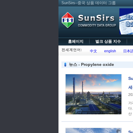
SunSirs--중국 상품 데이터 그룹
홈페이지
벌크 상품 지수
전세계언어:
中文
english
日本
뉴스 - Propylene oxide
S
세
20
가격 추세 이번 주,
다
산
S