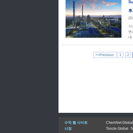
S
후퇴
20
가격 추세 지난 주,
면
내
니
<<Previous
1
2
수직 웹 사이트
ChemNet Global
시장
Toocle Global
-
T