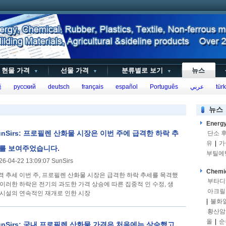
현물 가격
선물 가격
분류별로 보기
뉴스
▼
▼
▼
語
русский
deutsch
français
español
Português
عربي
türk
뉴스
Energ
unSirs: 프로필렌 산화물 시장은 이번 주에 급격한 하락 추
단소 
유
|
가
를 보여주었습니다.
부틸에
26-04-22 13:09:07 SunSirs
Chemi
 프로필렌 산화물 시장은 급격한 하락 추세를 목격했
부타디
.이러한 하락은 전기의 과도한 가격 상승에 따른 집중적 인 수정, 생
아크릴
 시설의 연속적인 재개로 인한 시장
|
불화
황산암
올
|
순
unSirs: 국내 프로필렌 산화물 가격은 처음에는 상승했고