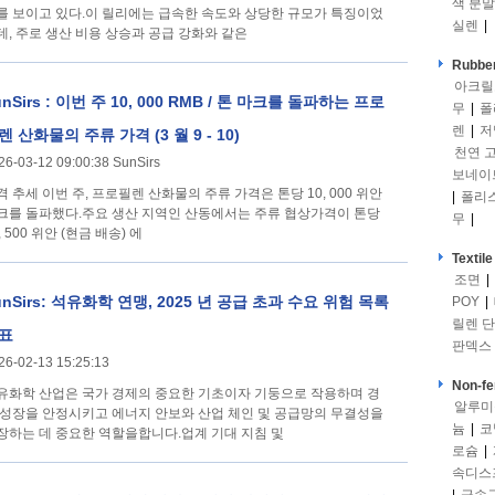
색 분말
를 보이고 있다.이 릴리에는 급속한 속도와 상당한 규모가 특징이었
실렌
|
데, 주로 생산 비용 상승과 공급 강화와 같은
Rubber
아크릴
unSirs : 이번 주 10, 000 RMB / 톤 마크를 돌파하는 프로
무
|
폴
렌
|
저
렌 산화물의 주류 가격 (3 월 9 - 10)
천연 
26-03-12 09:00:38 SunSirs
보네이
프로필렌 산화물의 주류 가격은 톤당 10, 000 위안
|
폴리
크를 돌파했다.주요 생산 지역인 산동에서는 주류 협상가격이 톤당
무
|
, 500 위안 (현금 배송) 에
Textile
조면
|
unSirs: 석유화학 연맹, 2025 년 공급 초과 수요 위험 목록
POY
|
릴렌 
표
판덱스
26-02-13 15:25:13
Non-fe
유화학 산업은 국가 경제의 중요한 기초이자 기둥으로 작용하며 경
알루미
 성장을 안정시키고 에너지 안보와 산업 체인 및 공급망의 무결성을
늄
|
코
장하는 데 중요한 역할을합니다.업계 기대 지침 및
로슘
|
속디스