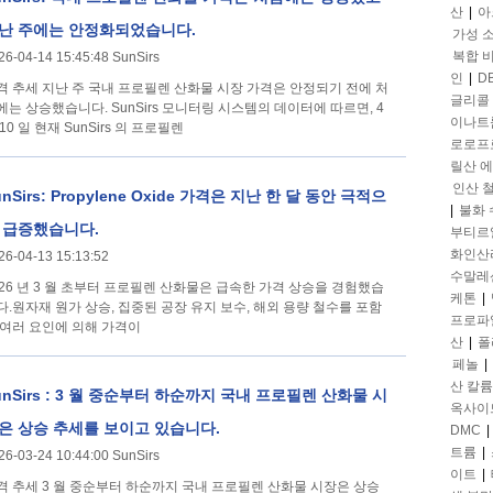
산
|
아
난 주에는 안정화되었습니다.
가성 
복합 
26-04-14 15:45:48 SunSirs
인
|
D
국내 프로필렌 산화물 시장 가격은 안정되기 전에 처
글리콜
에는 상승했습니다. SunSirs 모니터링 시스템의 데이터에 따르면, 4
이나트
10 일 현재 SunSirs 의 프로필렌
로로프
릴산 
인산 
unSirs: Propylene Oxide 가격은 지난 한 달 동안 극적으
|
불화
 급증했습니다.
부티르
화인산
26-04-13 15:13:52
수말레
026 년 3 월 초부터 프로필렌 산화물은 급속한 가격 상승을 경험했습
케톤
|
다.원자재 원가 상승, 집중된 공장 유지 보수, 해외 용량 철수를 포함
프로파
 여러 요인에 의해 가격이
산
|
폴
페놀
|
산 칼륨
unSirs : 3 월 중순부터 하순까지 국내 프로필렌 산화물 시
옥사이
은 상승 추세를 보이고 있습니다.
DMC
|
트륨
|
26-03-24 10:44:00 SunSirs
이트
|
순부터 하순까지 국내 프로필렌 산화물 시장은 상승