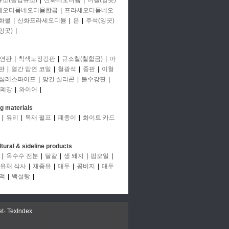
규소(공업규소)
|
산화네오디뮴
|
니켈(잉곳)
세오디뮴네오디뮴합금
|
프라세오디뮴네오
화물
|
산화프라세오디뮴
|
은
|
주석(잉곳)
잉곳)
|
연판
|
착색도장강판
|
규소철(철합금)
|
아
판
|
열간 압연 코일
|
철광석
|
중판
|
이형
심레스파이프
|
망간 실리콘
|
불수강판
|
폐강
|
와이어
|
ng materials
|
유리
|
목재 펄프
|
폐종이
|
화이트 카드
ltural & sideline products
|
옥수수 전분
|
달걀
|
생 돼지
|
팜오일
|
유채 식사
|
채종유
|
대두
|
콩비지
|
대두
맥
|
백설탕
|
et
-
TexIndex