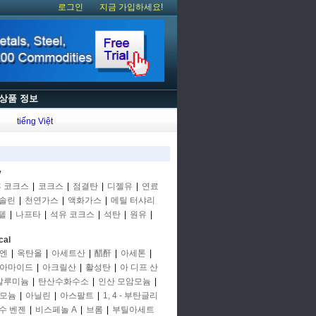
로그인
지금 가입하세요!
상품 정보
tiếng Việt
y
후 코크스
|
코크스
|
점결탄
|
디젤유
|
연료
솔린
|
천연가스
|
액화가스
|
메틸 터샤리
텔
|
나프타
|
석유 코크스
|
석탄
|
원유
|
cal
엔
|
옥탄올
|
아세트산
|
醋酐
|
아세톤
|
아마이드
|
아크릴산
|
활성탄
|
아 디프 산
알루미늄
|
탄산수화수소
|
인산 모암모늄
|
모늄
|
아닐린
|
아스팔트
|
1, 4 - 부탄글리
수 벤젠
|
비스페놀 A
|
브롬
|
부틸아세트