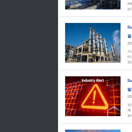
세
는
S
필
20
가격 추세 이번 주, 
마
10
S
발
20
석
제
보