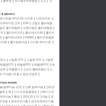
|
톨루엔
|
트리클로로에틸렌
|
뇨소
|
크
 & plastics
로니트릴-부타디엔-스티렌
|
니트라이트 고
리부타디엔 고무
|
EVA
|
고밀도 폴리에틸
밀도 폴리에틸렌
|
선형저밀도 폴리에틸렌
|
고무
|
폴리아미드6
|
폴리아미드66
|
폴리카
트
|
폴리에스테르
|
PMMA
|
폴리프로필렌
스티렌
|
폴리염화비닐
|
스티렌 부타디엔 고
면사
|
나일론 DTY
|
나일론 FDY
|
나일론
테릴렌DTY
|
테릴렌FDY
|
테릴렌POY
|
테
단섬유
|
테릴렌사
|
고순도 텔레프탈산
|
스
|
아크릴니트릴
|
점성 단섬유
|
rrous metals
늄(알루미늄 잉곳)
|
산화 알루미늄
|
안티모
발트
|
동
|
디스프로슘철합금
|
산화디스프
게르마늄
|
황금
|
연(잉곳)
|
마그네슘
|
금
프로슘
|
금속네오디뮴
|
금속프레세오디뮴