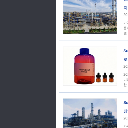
지
20
가격 추세 지난 주 
음
월 
S
로
20
2
니
한
S
장
20
가격 추세 3 월 중