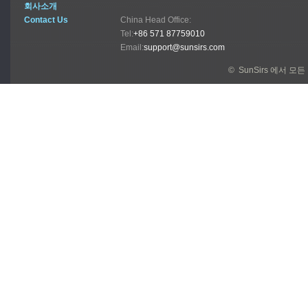
회사소개
Contact Us
China Head Office:
Tel:
+86 571 87759010
Email:
support@sunsirs.com
© SunSirs 에서 