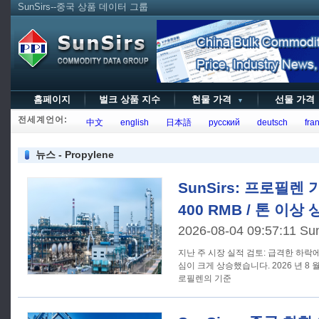
SunSirs--중국 상품 데이터 그룹
홈페이지
벌크 상품 지수
현물 가격
선물 가
▼
전세계언어:
中文
english
日本語
русский
deutsch
fran
뉴스 - Propylene
SunSirs: 프로필렌
400 RMB / 톤 이
2026-08-04 09:57:11 Su
지난 주 시장 실적 검토: 급격한 하락
심이 크게 상승했습니다. 2026 년 8 월 2 일 현재 SunSirs 가 추적한 프
로필렌의 기준