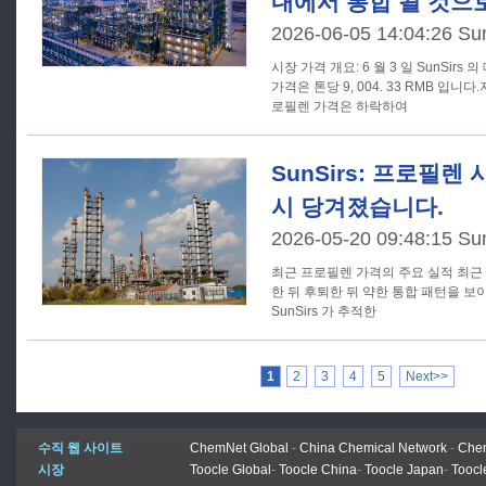
내에서 통합 될 것으
2026-06-05 14:04:26 Su
시장 가격 개요: 6 월 3 일 SunSirs 의 데이터에 따르면 프로필렌 기준
가격은 톤당 9, 004. 33 RMB 입
로필렌 가격은 하락하여
SunSirs: 프로필렌
시 당겨졌습니다.
2026-05-20 09:48:15 Su
최근 프로필렌 가격의 주요 실적 최근 프로필렌 시장은 처음에는 급등
한 뒤 후퇴한 뒤 약한 통합 패턴을 보이고 
SunSirs 가 추적한
1
2
3
4
5
Next>>
수직 웹 사이트
ChemNet Global
-
China Chemical Network
-
Chem
시장
Toocle Global
-
Toocle China
-
Toocle Japan
-
Toocl