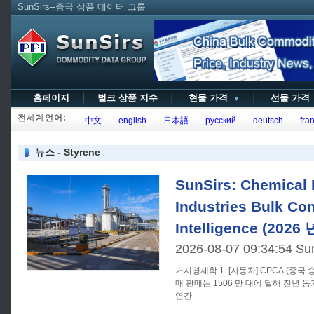
SunSirs--중국 상품 데이터 그룹
홈페이지
벌크 상품 지수
현물 가격
선물 가
▼
전세계언어:
中文
english
日本語
русский
deutsch
fran
뉴스 - Styrene
SunSirs: Chemical 
Industries Bulk C
Intelligence (2026
2026-08-07 09:34:54 Su
거시경제학 1. [자동차] CPCA (중국 승용차 협회): 7 월 전국 승용차 소
매 판매는 1506 만 대에 달해 전년 동기
연간