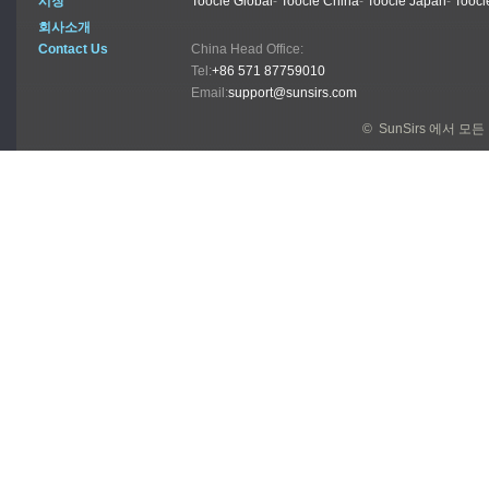
시장
Toocle Global
-
Toocle China
-
Toocle Japan
-
Toocl
회사소개
Contact Us
China Head Office:
Tel:
+86 571 87759010
Email:
support@sunsirs.com
© SunSirs 에서 