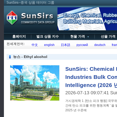
SunSirs--중국 상품 데이터 그룹
홈페이지
벌크 상품 지수
현물 가격
선물 가
▼
전세계언어:
中文
english
日本語
русский
deutsch
fran
뉴스 - Ethyl alcohol
SunSirs: Chemical 
Industries Bulk C
Intelligence (2026
2026-07-13 09:07:41 Su
거시경제학 1. [탄소 피크 행동] 국무위원회는 ' 제 15 차 5 개년 계획기
간에 탄소 피크를 위한 행동계획 ' 을 
2025 년 수준에