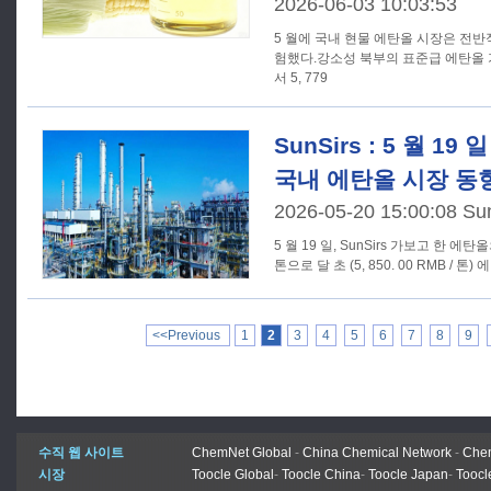
2026-06-03 10:03:53
5 월에 국내 현물 에탄올 시장은 전
험했다.강소성 북부의 표준급 에탄올 가격은
서 5, 779
SunSirs : 5 월 1
국내 에탄올 시장 동
2026-05-20 15:00:08 Su
5 월 19 일, SunSirs 가보고 한 에탄올의
톤으로 달 초 (5, 850. 00 RMB / 톤) 에
<<Previous
1
2
3
4
5
6
7
8
9
수직 웹 사이트
ChemNet Global
-
China Chemical Network
-
Chem
시장
Toocle Global
-
Toocle China
-
Toocle Japan
-
Toocl