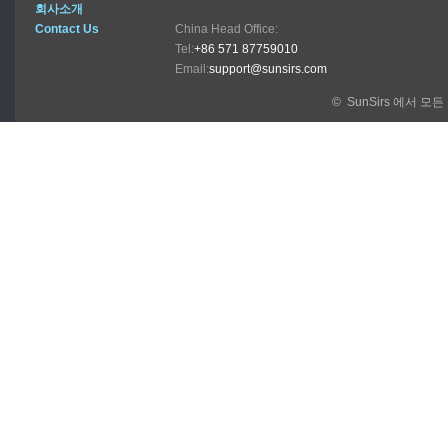
회사소개
Contact Us
China Head Office:
Tel:
+86 571 87759010
Email:
support@sunsirs.com
© SunSirs 에서 