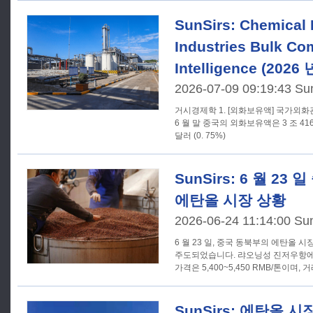
SunSirs: Chemical 
Industries Bulk C
Intelligence (2026
2026-07-09 09:19:43 Su
거시경제학 1. [외화보유액] 국가외화관리국의 통계에 따르면, 2026 년
6 월 말 중국의 외화보유액은 3 조 416
달러 (0. 75%)
SunSirs: 6 월 23
에탄올 시장 상황
2026-06-24 11:14:00 Su
6 월 23 일, 중국 동북부의 에탄올 
주도되었습니다. 랴오닝성 진저우항에서 표준급 에탄올의 시장 지배
가격은 5,400~5,450 RMB/톤이며,
SunSirs: 에탄올 