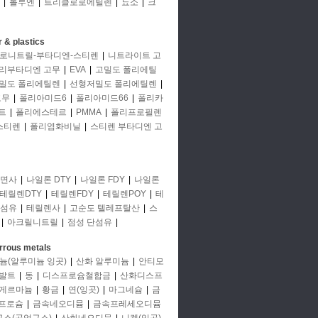
|
톨루엔
|
트리클로로에틸렌
|
뇨소
|
크
 & plastics
로니트릴-부타디엔-스티렌
|
니트라이트 고
리부타디엔 고무
|
EVA
|
고밀도 폴리에틸
밀도 폴리에틸렌
|
선형저밀도 폴리에틸렌
|
고무
|
폴리아미드6
|
폴리아미드66
|
폴리카
트
|
폴리에스테르
|
PMMA
|
폴리프로필렌
스티렌
|
폴리염화비닐
|
스티렌 부타디엔 고
면사
|
나일론 DTY
|
나일론 FDY
|
나일론
테릴렌DTY
|
테릴렌FDY
|
테릴렌POY
|
테
단섬유
|
테릴렌사
|
고순도 텔레프탈산
|
스
|
아크릴니트릴
|
점성 단섬유
|
rrous metals
늄(알루미늄 잉곳)
|
산화 알루미늄
|
안티모
발트
|
동
|
디스프로슘철합금
|
산화디스프
게르마늄
|
황금
|
연(잉곳)
|
마그네슘
|
금
프로슘
|
금속네오디뮴
|
금속프레세오디뮴