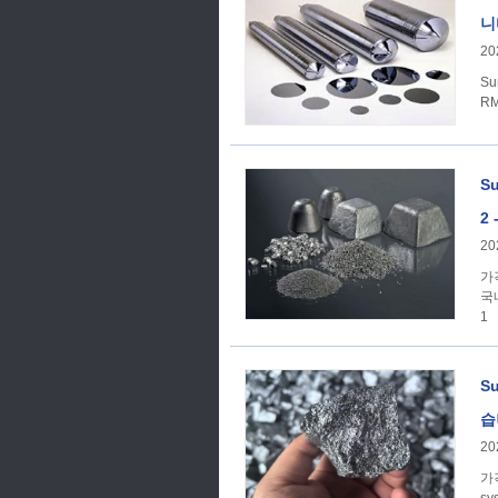
니
20
Su
RM
S
2 
20
가격 추세 SunSirs
국
1
S
습
20
가격 추세 According to