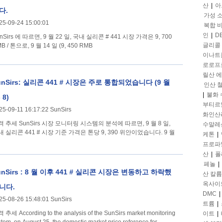
산
|
아
다.
가성 
25-09-24 15:00:01
복합 
인
|
D
nSirs 에 따르면, 9 월 22 일, 국내 실리콘 # 441 시장 가격은 9, 700
글리콜
B / 톤으로, 9 월 14 일 (9, 450 RMB
이나트
로로프
릴산 
unSirs: 실리콘 441 # 시장은 주로 통합되었습니다 (9 월
인산 
|
불화
- 8)
부티르
25-09-11 16:17:22 SunSirs
화인산
 시장 모니터링 시스템의 분석에 따르면, 9 월 8 일,
수말레
내 실리콘 441 # 시장 기준 가격은 톤당 9, 390 위안이었습니다. 9 월
케톤
|
프로파
산
|
폴
페놀
|
unSirs : 8 월 이후 441 # 실리콘 시장은 변동하고 하락했
산 칼륨
옥사이
니다.
DMC
|
25-08-26 15:48:01 SunSirs
트륨
|
 the analysis of the SunSirs market monitoring
이트
|