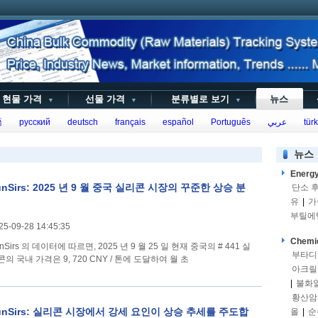
현물 가격
선물 가격
분류별로 보기
뉴스
▼
▼
▼
語
русский
deutsch
français
español
Português
عربي
türk
뉴스
Energ
unSirs: 2025 년 9 월 중국 실리콘 시장의 꾸준한 상승 분
단소 
유
|
가
부틸에
25-09-28 14:45:35
Chemi
nSirs 의 데이터에 따르면, 2025 년 9 월 25 일 현재 중국의 # 441 실
부타디
콘의 국내 가격은 9, 720 CNY / 톤에 도달하여 월 초
아크릴
|
불화
황산암
unSirs: 실리콘 시장에서 강세 요인이 상승 추세를 주도합
올
|
순