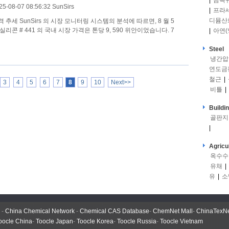
|
금속
25-08-07 08:56:32 SunSirs
|
프라
디뮴산
s 의 시장 모니터링 시스템의 분석에 따르면, 8 월 5
 실리콘 # 441 의 국내 시장 가격은 톤당 9, 590 위안이었습니다. 7
|
아연(
Steel
냉간압
연도금
철근
|
3
4
5
6
7
8
9
10
Next>>
비틀
|
Buildi
골판지
|
Agricu
옥수수
유채
|
유
|
소
-
China Chemical Network
-
Chemical CAS Database
-
ChemNet Mall
-
ChinaTexN
oocle China
-
Toocle Japan
-
Toocle Korea
-
Toocle Russia
-
Toocle Vietnam