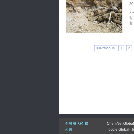
20
가격 추세 SunSir
일
월
<<Previous
1
2
수직 웹 사이트
ChemNet Global
시장
Toocle Global
-
T