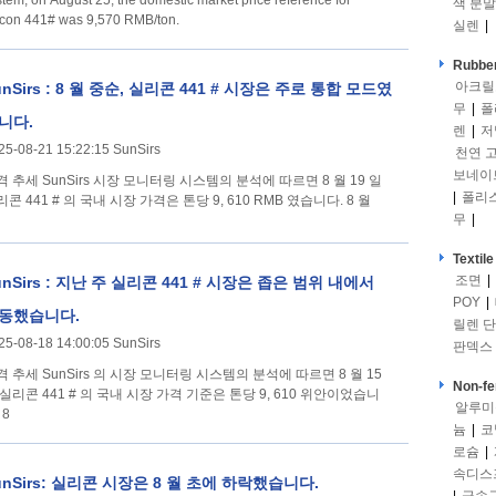
stem, on August 25, the domestic market price reference for
색 분말
licon 441# was 9,570 RMB/ton.
실렌
|
Rubber
아크릴
unSirs : 8 월 중순, 실리콘 441 # 시장은 주로 통합 모드였
무
|
폴
니다.
렌
|
저
25-08-21 15:22:15 SunSirs
천연 
보네이
s 시장 모니터링 시스템의 분석에 따르면 8 월 19 일
|
폴리
콘 441 # 의 국내 시장 가격은 톤당 9, 610 RMB 였습니다. 8 월
무
|
Textile
조면
|
unSirs : 지난 주 실리콘 441 # 시장은 좁은 범위 내에서
POY
|
동했습니다.
릴렌 
25-08-18 14:00:05 SunSirs
판덱스
s 의 시장 모니터링 시스템의 분석에 따르면 8 월 15
Non-fe
 실리콘 441 # 의 국내 시장 가격 기준은 톤당 9, 610 위안이었습니
알루미
 8
늄
|
코
로슘
|
속디스
unSirs: 실리콘 시장은 8 월 초에 하락했습니다.