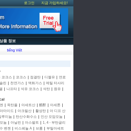
로그인
지금 가입하세요!
상품 정보
tiếng Việt
y
후 코크스
|
코크스
|
점결탄
|
디젤유
|
연료
솔린
|
천연가스
|
액화가스
|
메틸 터샤리
텔
|
나프타
|
석유 코크스
|
석탄
|
원유
|
cal
엔
|
옥탄올
|
아세트산
|
醋酐
|
아세톤
|
아마이드
|
아크릴산
|
활성탄
|
아 디프 산
알루미늄
|
탄산수화수소
|
인산 모암모늄
|
모늄
|
아닐린
|
아스팔트
|
1, 4 - 부탄글리
수 벤젠
|
비스페놀 A
|
브롬
|
부틸아세트