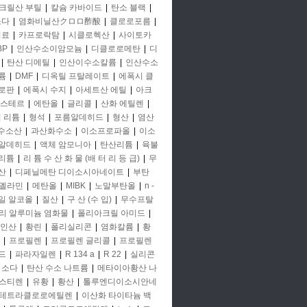
크릴산 부틸
|
칼슘 카바이드
|
탄소 블랙
|
소다
|
염화비닐산クロロ酢酸
|
클로로포름
|
비료
|
카프로락탐
|
시클로헥산
|
사이토카
BP
|
인산수소이암모늄
|
디클로로메탄
|
디
|
탄산 디메틸
|
인산이수소칼륨
|
인산수소
륨
|
DMF
|
디옥틸 프탈레이트
|
에폭시 클
로판
|
에폭시 수지
|
아세트산 에틸
|
아크
에스테르
|
에탄올
|
글리콜
|
산화 에틸렌
|
철 리튬
|
형석
|
포름알데히드
|
형산
|
염산
 수소산
|
과산화수소
|
이소프로파올
|
이소
알데히드
|
액체 암모니아
|
탄산리튬
|
육불
리튬
|
리 튬 수 산 화 물 (배 터 리 등 급)
|
무
산
|
디페닐메탄 디이소시아네이트
|
부탄
멜라민
|
메탄올
|
MIBK
|
노말부탄올
|
n -
일 알코올
|
질산
|
구 산 (수 입)
|
무수프탈
리 알루미늄 염화물
|
폴리아크릴 아미드
|
인산
|
황린
|
폴리실리콘
|
염화칼륨
|
황
|
프로필렌
|
프로필렌 글리콜
|
프로필렌
드
|
파라자일렌
|
R 134 a
|
R 22
|
실리콘
소다
|
탄산 수소 나트륨
|
메타이아황산 나
스티렌
|
유황
|
황산
|
톨루엔디이소시안네
테트라클로로에틸렌
|
이산화 타이타늄 백