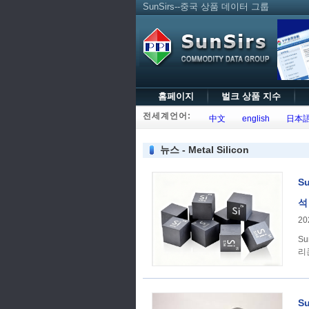
SunSirs--중국 상품 데이터 그룹
홈페이지
벌크 상품 지수
전세계언어:
中文
english
日本
뉴스 - Metal Silicon
S
석
20
Su
리
S