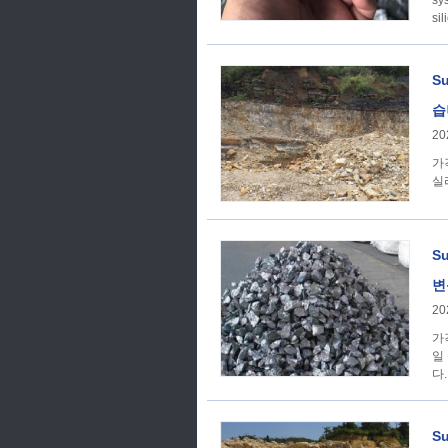
sy
si
S
습
20
가격 추세 SunSir
실리
S
변
20
가격 추세 SunSir
일
다.
S