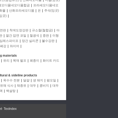
규소(공업규소)
|
산화네오디뮴
|
니켈(잉곳)
세오디뮴네오디뮴합금
|
프라세오디뮴네오
화물
|
산화프라세오디뮴
|
은
|
주석(잉곳)
잉곳)
|
연판
|
착색도장강판
|
규소철(철합금)
|
아
판
|
열간 압연 코일
|
철광석
|
중판
|
이형
심레스파이프
|
망간 실리콘
|
불수강판
|
폐강
|
와이어
|
ng materials
|
유리
|
목재 펄프
|
폐종이
|
화이트 카드
ltural & sideline products
|
옥수수 전분
|
달걀
|
생 돼지
|
팜오일
|
유채 식사
|
채종유
|
대두
|
콩비지
|
대두
맥
|
백설탕
|
et
-
TexIndex