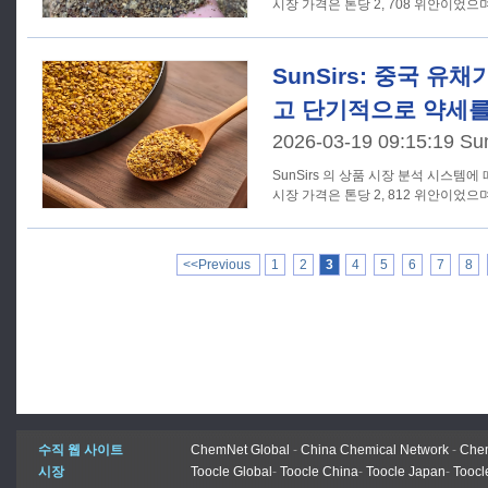
시장 가격은 톤당 2, 708 위안이었으며
SunSirs: 중국 유
고 단기적으로 약세를
2026-03-19 09:15:19 Su
SunSirs 의 상품 시장 분석 시스템에 
시장 가격은 톤당 2, 812 위안이었으며
<<Previous
1
2
3
4
5
6
7
8
수직 웹 사이트
ChemNet Global
-
China Chemical Network
-
Chem
시장
Toocle Global
-
Toocle China
-
Toocle Japan
-
Toocl