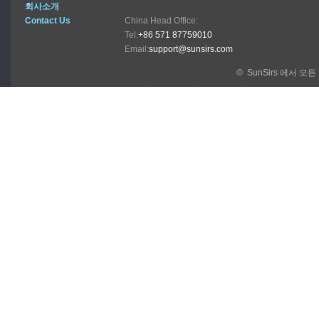
회사소개
Contact Us
China Head Office:
Tel:
+86 571 87759010
Email:
support@sunsirs.com
© SunSirs 에서 