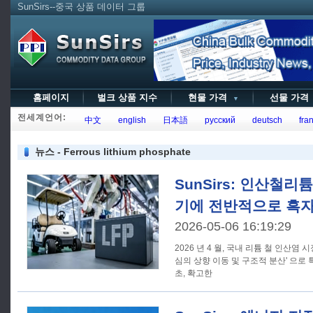
SunSirs--중국 상품 데이터 그룹
홈페이지
벌크 상품 지수
현물 가격
선물 가
▼
전세계언어:
中文
english
日本語
русский
deutsch
fran
뉴스 - Ferrous lithium phosphate
SunSirs: 인산철
기에 전반적으로 흑자
2026-05-06 16:19:29
2026 년 4 월, 국내 리튬 철 인산염 
심의 상향 이동 및 구조적 분산' 으로 특
초, 확고한