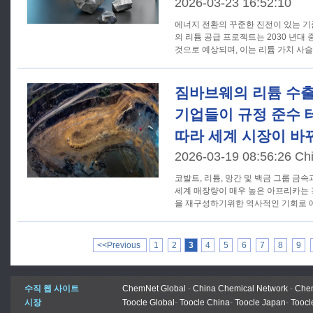
2026-03-23 16:52:10
에너지 전환의 꾸준한 진전이 있는 
의 리튬 공급 프로젝트는 2030 년대
것으로 예상되며, 이는 리튬 가치 사슬
짐바브웨의 리튬 수출 
기업들이 규정 준수 
따라 세계 시장이 바
2026-03-19 08:56:26 Chi
코발트, 리튬, 망간 및 백금 그룹 금
세계 매장량이 매우 높은 아프리카는 
을 재구성하기위한 역사적인 기회로 
<<Previous
1
2
3
4
5
6
7
8
9
수직 웹 사이트
ChemNet Global
-
China Chemical Network
-
Chem
시장
Toocle Global
-
Toocle China
-
Toocle Japan
-
Toocl