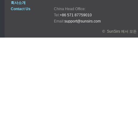
회사소개
Contact Us
China Head Office:
Tel:
+86 571 87759010
Email:
support@sunsirs.com
© SunSirs 에서 