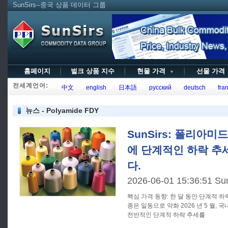
SunSirs--중국 상품 데이터 그룹
홈페이지
벌크 상품 지수
현물 가격
선물 가
▼
전세계언어:
中文
english
日本語
русский
deutsch
fran
뉴스 - Polyamide FDY
SunSirs: 폴리아미
에 단계적인 하락 추
다.
2026-06-01 15:36:51 Su
핵심 가격 동향: 한 달 동안 단계적 
종은 일동으로 약화 2026 년 5 월, 국내 폴리아미드 필라멘트 시장은
전반적인 단계적 하락 추세를