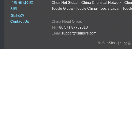
수직 웹 사이트
ChemNet Global
-
China Chemical Network
-
Chem
시장
Toocle Global
-
Toocle China
-
Toocle Japan
-
Toocl
회사소개
Contact Us
China Head Office:
Tel:
+86 571 87759010
Email:
support@sunsirs.com
© SunSirs 에서 