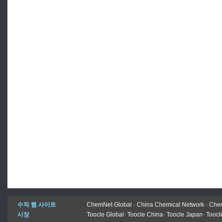
수직 웹 사이트
ChemNet Global
-
China Chemical Network
-
Chem
시장
Toocle Global
-
Toocle China
-
Toocle Japan
-
Toocl