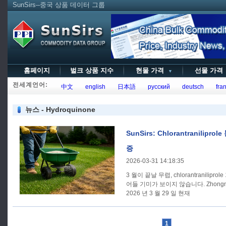
SunSirs--중국 상품 데이터 그룹
홈페이지
벌크 상품 지수
현물 가격
선물 가
▼
전세계언어:
中文
english
日本語
русский
deutsch
fran
뉴스 - Hydroquinone
SunSirs: Chlorantranilipro
증
2026-03-31 14:18:35
3 월이 끝날 무렵, chlorantranili
어들 기미가 보이지 않습니다. Zhongnong Lihua 의 데이터에 따르면,
2026 년 3 월 29 일 현재
1