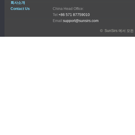
회사소개
Contact Us
China Head Office:
Tel:
+86 571 87759010
Email:
support@sunsirs.com
© SunSirs 에서 