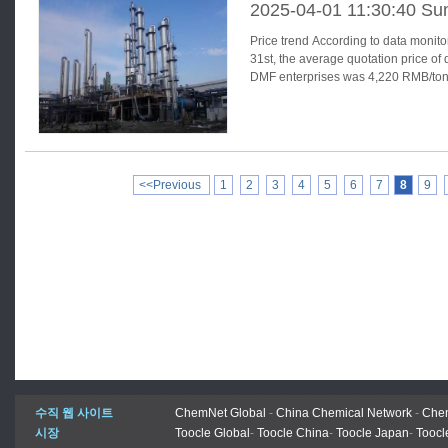
2025-04-01 11:30:40 Su
Price trend According to data monitored by SunSirs, as of March
31st, the average quotation price of
DMF enterprises was 4,220 RMB/ton
<<Previous
1
2
3
4
5
6
7
8
9
수직 웹 사이트
ChemNet Global
-
China Chemical Network
-
Chem
시장
Toocle Global
-
Toocle China
-
Toocle Japan
-
Toocl