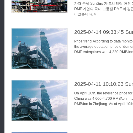
가격 추세 SunSirs 가 모니터링 한 데이터에 따르면 4 월 22 일까지
DMF 기업의 국내 고품질 DMF 의 평균
이었습니다. 4
2025-04-14 09:33:45 Su
Price trend According to data monitored by SunSirs, as of April 11th,
the average quotation price of dome
DMF enterprises was 4,220 RMB/ton
2025-04-11 10:10:23 Su
On April 10th, the reference price fo
China was 4,600-4,700 RMB/ton in 
RMB/ton in Zhejiang. As of April 10th