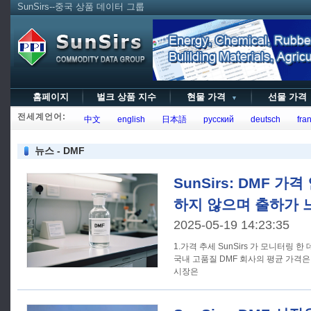
SunSirs--중국 상품 데이터 그룹
홈페이지
벌크 상품 지수
현물 가격
선물 가
▼
전세계언어:
中文
english
日本語
русский
deutsch
fran
뉴스 - DMF
SunSirs: DMF 가
하지 않으며 출하가 
2025-05-19 14:23:35
1.가격 추세 SunSirs 가 모니터링 한 데이터에 따르면 5 월 16 일 현재
국내 고품질 DMF 회사의 평균 가격은 톤
시장은