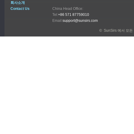
회사소개
Contact Us
China Head Office:
Tel:
+86 571 87759010
Email:
support@sunsirs.com
© SunSirs 에서 