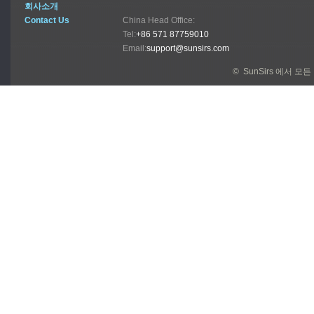
회사소개
Contact Us
China Head Office:
Tel:
+86 571 87759010
Email:
support@sunsirs.com
© SunSirs 에서 