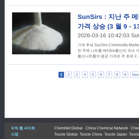
SunSirs : 지난 
가격 상승 (3 월 9 - 1
2026-03-16 10:42:03 Su
가격 추세 SunSirs Commodity Market Analysis System 에 따르면, 이
번 주에 나트륨 메타bis황산의 국내
황산나트륨의 평균 가격은 주 초에 2, 40
1
2
3
4
5
6
7
8
9
Nex
수직 웹 사이트
ChemNet Global
-
China Chemical Network
-
Chem
시장
Toocle Global
-
Toocle China
-
Toocle Japan
-
Toocl