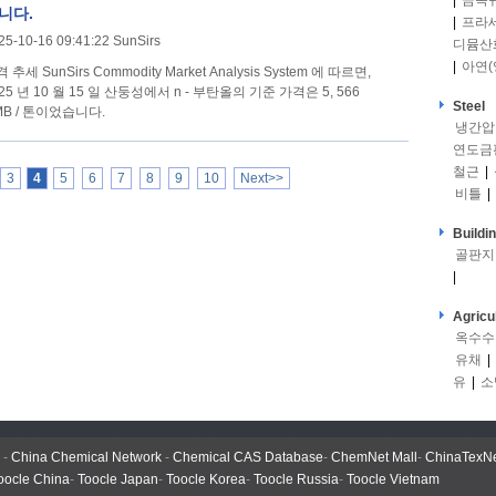
|
금속
니다.
|
프라
25-10-16 09:41:22 SunSirs
디뮴산
|
아연(
ommodity Market Analysis System 에 따르면,
25 년 10 월 15 일 산둥성에서 n - 부탄올의 기준 가격은 5, 566
Steel
MB / 톤이었습니다.
냉간압
연도금
철근
|
3
4
5
6
7
8
9
10
Next>>
비틀
|
Buildi
골판지
|
Agricu
옥수수
유채
|
유
|
소
-
China Chemical Network
-
Chemical CAS Database
-
ChemNet Mall
-
ChinaTexN
oocle China
-
Toocle Japan
-
Toocle Korea
-
Toocle Russia
-
Toocle Vietnam