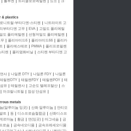
|
톨루엔
|
트리클로로에틸렌
|
뇨소
|
크
 & plastics
로니트릴-부타디엔-스티렌
|
니트라이트 고
리부타디엔 고무
|
EVA
|
고밀도 폴리에틸
밀도 폴리에틸렌
|
선형저밀도 폴리에틸렌
|
고무
|
폴리아미드6
|
폴리아미드66
|
폴리카
트
|
폴리에스테르
|
PMMA
|
폴리프로필렌
스티렌
|
폴리염화비닐
|
스티렌 부타디엔 고
면사
|
나일론 DTY
|
나일론 FDY
|
나일론
테릴렌DTY
|
테릴렌FDY
|
테릴렌POY
|
테
단섬유
|
테릴렌사
|
고순도 텔레프탈산
|
스
|
아크릴니트릴
|
점성 단섬유
|
rrous metals
늄(알루미늄 잉곳)
|
산화 알루미늄
|
안티모
발트
|
동
|
디스프로슘철합금
|
산화디스프
게르마늄
|
황금
|
연(잉곳)
|
마그네슘
|
금
프로슘
|
금속네오디뮴
|
금속프레세오디뮴