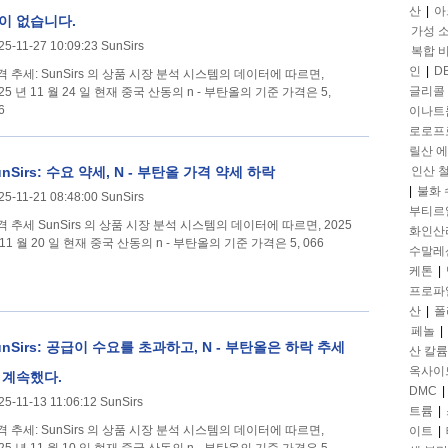
산
|
아
이 없습니다.
가성 
25-11-27 10:09:23 SunSirs
복합 
인
|
D
irs 의 상품 시장 분석 시스템의 데이터에 따르면,
글리콜
25 년 11 월 24 일 현재 중국 산동의 n - 부탄올의 기준 가격은 5,
6
이나트
로로프
릴산 
unSirs: 수요 약세, N - 부탄올 가격 약세 하락
인산 
|
불화
25-11-21 08:48:00 SunSirs
부티르
 의 상품 시장 분석 시스템의 데이터에 따르면, 2025
화인산
11 월 20 일 현재 중국 산동의 n - 부탄올의 기준 가격은 5, 066
수말레
케톤
|
프로파
산
|
폴
페놀
|
unSirs: 공급이 수요를 초과하고, N - 부탄올은 하락 추세
산 칼륨
옥사이
 계속했다.
DMC
|
25-11-13 11:06:12 SunSirs
트륨
|
irs 의 상품 시장 분석 시스템의 데이터에 따르면,
이트
|