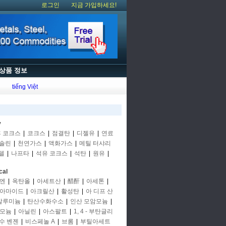
로그인
지금 가입하세요!
상품 정보
tiếng Việt
y
후 코크스
|
코크스
|
점결탄
|
디젤유
|
연료
솔린
|
천연가스
|
액화가스
|
메틸 터샤리
텔
|
나프타
|
석유 코크스
|
석탄
|
원유
|
cal
엔
|
옥탄올
|
아세트산
|
醋酐
|
아세톤
|
아마이드
|
아크릴산
|
활성탄
|
아 디프 산
알루미늄
|
탄산수화수소
|
인산 모암모늄
|
모늄
|
아닐린
|
아스팔트
|
1, 4 - 부탄글리
수 벤젠
|
비스페놀 A
|
브롬
|
부틸아세트