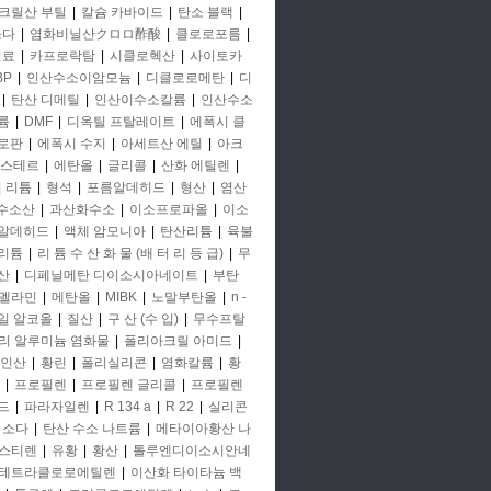
크릴산 부틸
|
칼슘 카바이드
|
탄소 블랙
|
소다
|
염화비닐산クロロ酢酸
|
클로로포름
|
비료
|
카프로락탐
|
시클로헥산
|
사이토카
BP
|
인산수소이암모늄
|
디클로로메탄
|
디
|
탄산 디메틸
|
인산이수소칼륨
|
인산수소
륨
|
DMF
|
디옥틸 프탈레이트
|
에폭시 클
로판
|
에폭시 수지
|
아세트산 에틸
|
아크
에스테르
|
에탄올
|
글리콜
|
산화 에틸렌
|
철 리튬
|
형석
|
포름알데히드
|
형산
|
염산
 수소산
|
과산화수소
|
이소프로파올
|
이소
알데히드
|
액체 암모니아
|
탄산리튬
|
육불
리튬
|
리 튬 수 산 화 물 (배 터 리 등 급)
|
무
산
|
디페닐메탄 디이소시아네이트
|
부탄
멜라민
|
메탄올
|
MIBK
|
노말부탄올
|
n -
일 알코올
|
질산
|
구 산 (수 입)
|
무수프탈
리 알루미늄 염화물
|
폴리아크릴 아미드
|
인산
|
황린
|
폴리실리콘
|
염화칼륨
|
황
|
프로필렌
|
프로필렌 글리콜
|
프로필렌
드
|
파라자일렌
|
R 134 a
|
R 22
|
실리콘
소다
|
탄산 수소 나트륨
|
메타이아황산 나
스티렌
|
유황
|
황산
|
톨루엔디이소시안네
테트라클로로에틸렌
|
이산화 타이타늄 백