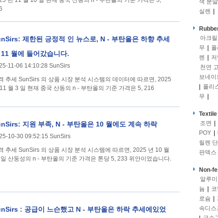
25 년 11 월 10 일 현재 중국 산동의 n - 부탄올의 기준 가격은 5,
색 분말
6
실렌
|
Rubber
아크릴
unSirs: 제한된 긍정적 인 뉴스로, N - 부탄올은 하향 추세
무
|
폴
 11 월에 들어갔습니다.
렌
|
저
25-11-06 14:10:28 SunSirs
천연 
보네이
 의 상품 시장 분석 시스템의 데이터에 따르면, 2025
|
폴리
11 월 3 일 현재 중국 산동의 n - 부탄올의 기준 가격은 5, 216
무
|
Textile
조면
|
unSirs: 지원 부족, N - 부탄올은 10 월에도 계속 하락
POY
|
25-10-30 09:52:15 SunSirs
릴렌 
 의 상품 시장 분석 시스템에 따르면, 2025 년 10 월
판덱스
8 일 산둥성의 n - 부탄올의 기준 가격은 톤당 5, 233 위안이었습니다.
Non-fe
알루미
늄
|
코
로슘
|
속디스
unSirs : 공급이 느슨했고 N - 부탄올은 하락 추세에있었