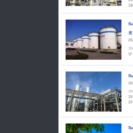
20
16
S
로
20
가격 추세 SunSirs
년 
S
20
가격 추세 SunSirs
2
10
S