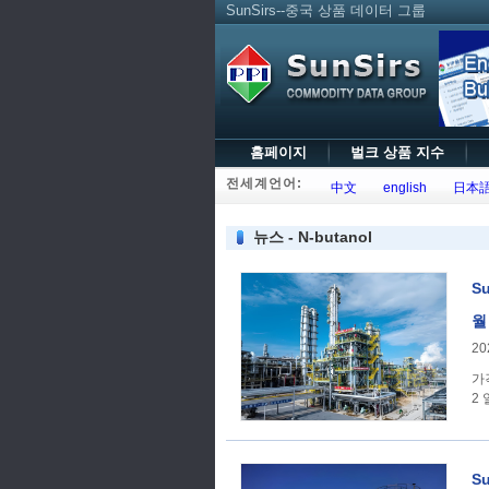
SunSirs--중국 상품 데이터 그룹
홈페이지
벌크 상품 지수
전세계언어:
中文
english
日本
뉴스 - N-butanol
S
월
20
가격 추세 SunSirs
2 
S