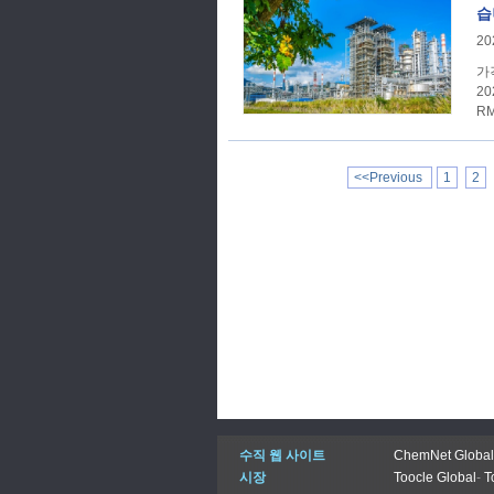
습
20
가격 추세 SunSirs C
20
R
<<Previous
1
2
수직 웹 사이트
ChemNet Global
시장
Toocle Global
-
T