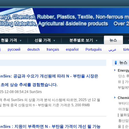
현물 가격
선물 가격
분류별로 보기
뉴스
▼
▼
▼
語
русский
deutsch
français
español
Português
عربي
türk
뉴스
Energ
unSirs: 공급과 수요가 개선됨에 따라 N - 부탄올 시장은
단소 
유
|
가
 초에 상승 추세를 경험했습니다.
부틸에
25-12-08 08:54:24 SunSirs
Chemi
 의 상품 가격 분석 시스템에 따르면, 2025 년 12 월
부타디
일 현재 중국 산둥성의 n - 부탄올의 기준 가격은 5, 200 RMB
아크릴
|
불화
황산암
unSirs : 지원이 부족하면 N - 부탄올 가격이 개선 될 가능
올
|
순