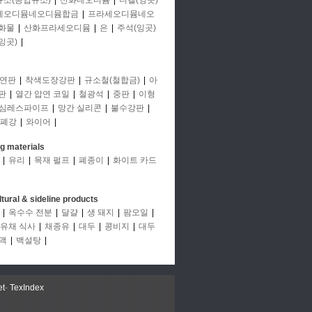
규소(공업규소)
|
산화네오디뮴
|
니켈(잉곳)
세오디뮴네오디뮴합금
|
프라세오디뮴네오
화물
|
산화프라세오디뮴
|
은
|
주석(잉곳)
잉곳)
|
연판
|
착색도장강판
|
규소철(철합금)
|
아
판
|
열간 압연 코일
|
철광석
|
중판
|
이형
심레스파이프
|
망간 실리콘
|
불수강판
|
폐강
|
와이어
|
ng materials
|
유리
|
목재 펄프
|
폐종이
|
화이트 카드
ltural & sideline products
|
옥수수 전분
|
달걀
|
생 돼지
|
팜오일
|
유채 식사
|
채종유
|
대두
|
콩비지
|
대두
맥
|
백설탕
|
et
-
TexIndex