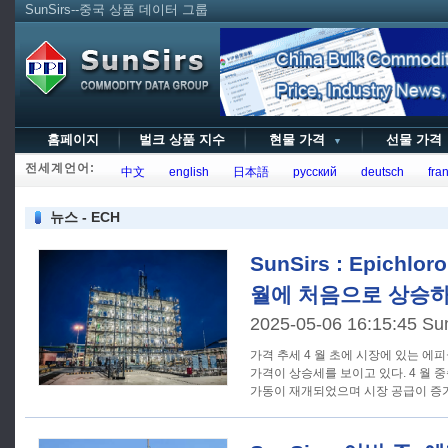
SunSirs--중국 상품 데이터 그룹
홈페이지
벌크 상품 지수
현물 가격
선물 가
▼
전세계언어:
中文
english
日本語
русский
deutsch
fran
뉴스 - ECH
SunSirs : Epichlo
월에 처음으로 상승하
2025-05-06 16:15:45 Su
가격 추세 4 월 초에 시장에 있는 에피클로로 히드린의 공급이 부족해
가격이 상승세를 보이고 있다. 4 월
가동이 재개되었으며 시장 공급이 증