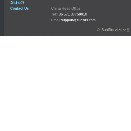
회사소개
Contact Us
China Head Office:
Tel:
+86 571 87759010
Email:
support@sunsirs.com
© SunSirs 에서 