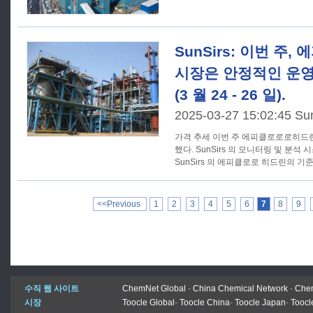
SunSirs: 이번 주
시장은 안정적인 운
(3 월 24 - 26 일).
2025-03-27 15:02:45 Su
가격 추세 이번 주 에피클로로로히드린 시장은 안정적인 운영을 유지
했다. SunSirs 의 모니터링 및 분석 
SunSirs 의 에피클로로 히드린의 기
<<Previous
1
2
3
4
5
6
7
8
9
수직 웹 사이트
ChemNet Global
-
China Chemical Network
-
Chem
시장
Toocle Global
-
Toocle China
-
Toocle Japan
-
Toocl