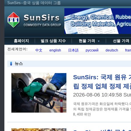
SunSirs--중국 상품 데이터 그룹
홈페이지
벌크 상품 지수
현물 가격
선물 가
▼
전세계언어:
中文
english
日本語
русский
deutsch
fran
뉴스
SunSirs: 국제 원유
립 정제 업체 정제 제
2026-08-06 10:49:58 Su
국제 원유가격은 화요일에 하락했다.이에
의 독립 정제공장은 정제제품 가격을 인하했
8, 400 위안