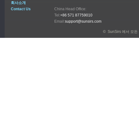
회사소개
Contact Us
China Head Office:
Tel:
+86 571 87759010
Email:
support@sunsirs.com
© SunSirs 에서 