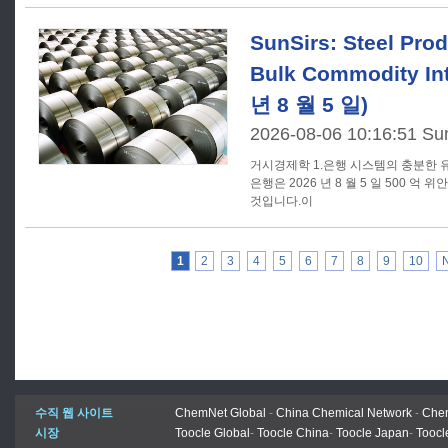
SunSirs: Steel Prod
Bulk Commodity Int
년 8 월 5 일)
2026-08-06 10:16:51 Su
거시경제학 1.은행 시스템의 충분한 유동성을 유지하기 위해 중국 인민
은행은 2026 년 8 월 5 일 500 억 
것입니다.이
1
2
3
4
5
6
7
8
9
10
수직 웹 사이트
ChemNet Global
-
China Chemical Network
-
Chem
시장
Toocle Global
-
Toocle China
-
Toocle Japan
-
Toocl