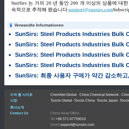
SunSirs 는 거의 20 년 동안 200 개 이상의 상품에 
속적으로 추적해 왔습니다.
support@sunsirs.com
Subscr
Verwandte Informationen
SunSirs: Steel Products Industries Bulk Commodity Intelligence (2026 년 8 월 5 일
SunSirs: Steel Products Industries Bulk Commodity Intelligence (2026 년 7 월 30 일
SunSirs: Steel Products Industries Bulk Commodity Intelligence (2026 년 7 월 29 일
SunSirs: Steel Products Industries Bulk Commodity Intelligence (2026 년 7 월 28 일
SunSirs: 최종 사용자 구매가 약간 감소하고, 아연금 강판 및 코일 가격이 하락했습니
수직 웹 사이트
ChemNet Global
-
China Chemical Network
-
Chem
시장
Toocle Global
-
Toocle China
-
Toocle Japan
-
Toocl
회사소개
Contact Us
China Head Office:
Tel:
+86 571 87759010
Email:
support@sunsirs.com