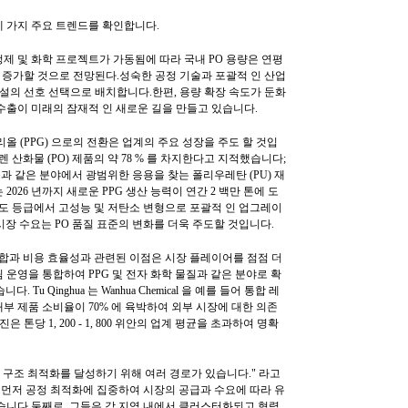
 가지 주요 트렌드를 확인합니다.
제 및 화학 프로젝트가 가동됨에 따라 국내 PO 용량은 연평
로 증가할 것으로 전망된다.성숙한 공정 기술과 포괄적 인 산업
시설의 선호 선택으로 배치합니다.한편, 용량 확장 속도가 둔화
수출이 미래의 잠재적 인 새로운 길을 만들고 있습니다.
올 (PPG) 으로의 전환은 업계의 주요 성장을 주도 할 것입
로필렌 산화물 (PO) 제품의 약 78 % 를 차지한다고 지적했습니다;
품과 같은 분야에서 광범위한 응용을 찾는 폴리우레탄 (PU) 재
는 2026 년까지 새로운 PPG 생산 능력이 연간 2 백만 톤에 도
용도 등급에서 고성능 및 저탄소 변형으로 포괄적 인 업그레이
시장 수요는 PO 품질 표준의 변화를 더욱 주도할 것입니다.
통합과 비용 효율성과 관련된 이점은 시장 플레이어를 점점 더
운영을 통합하여 PPG 및 전자 화학 물질과 같은 분야로 확
 Tu Qinghua 는 Wanhua Chemical 을 예를 들어 통합 레
부 제품 소비율이 70% 에 육박하여 외부 시장에 대한 의존
톤당 1, 200 - 1, 800 위안의 업계 평균을 초과하여 명확
 구조 최적화를 달성하기 위해 여러 경로가 있습니다." 라고
들이 먼저 공정 최적화에 집중하여 시장의 공급과 수요에 따라 유
습니다.둘째로, 그들은 각 지역 내에서 클러스터화되고 협력