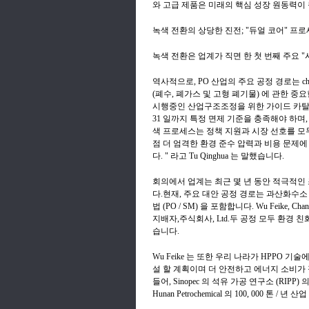
와 고급 제품은 미래의 핵심 성장 원동력이 될 
녹색 전환의 상당한 진전; "듀얼 코어" 프
녹색 전환은 업계가 직면 한 첫 번째 주요 "
역사적으로, PO 산업의 주요 공정 경로는 chl
(폐수, 폐가스 및 고형 폐기물) 에 관한 
시행중인 산업구조조정을 위한 가이드 카탈로그 (
31 일까지 특정 면제 기준을 충족해야 하며
색 프로세스는 정책 지원과 시장 선호를 모
점 더 엄격한 환경 준수 압력과 비용 문제
다. " 라고 Tu Qinghua 는 말했습니다.
회의에서 업계는 최근 몇 년 동안 적극적
다.현재, 주요 대안 공정 경로는 과산화수소 산
법 (PO / SM) 을 포함합니다. Wu Feike, Changzho
지배자,주식회사, Ltd.두 공정 모두 환경
습니다.
Wu Feike 는 또한 우리 나라가 HPPO 
설 할 계획이며 더 안전하고 에너지 소비가
들어, Sinopec 의 석유 가공 연구소 (RIPP)
Hunan Petrochemical 의 100, 000 