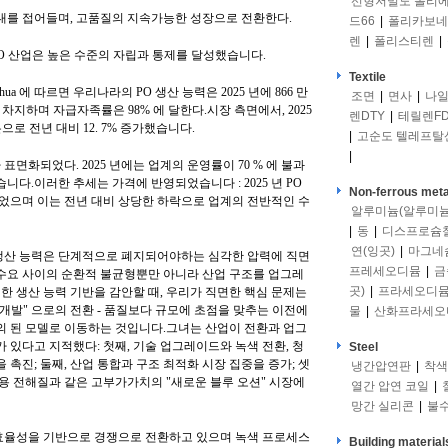
선형저밀도 폴리
대를 접어들며, 고품질의 지속가능한 성장으로 전환한다.
드66
|
폴리카보네
렌
|
폴리스티렌
|
 PO 산업은 높은 수준의 자립과 통제를 달성했습니다.
Textile
a 에 따르면 우리나라의 PO 생산 능력은 2025 년에 866 만
조면
|
면사
|
나일
 차지하며 자급자족률은 98% 에 달한다.시장 측면에서, 2025
렌DTY
|
테릴렌FD
톤으로 전년 대비 12. 7% 증가했습니다.
|
고순도 텔레프탈
|
면화되었다. 2025 년에는 업계의 운영률이 70 % 에 불과
니다.이러한 추세는 가격에 반영되었습니다 : 2025 년 PO
Non-ferrous meta
00 이었으며 이는 전년 대비 상당한 하락으로 업계의 전반적인 수
알루미늄(알루미늄
|
동
|
디스프로슘
연(잉곳)
|
마그네
 생산 능력은 단계적으로 폐지되어야하는 심각한 압력에 직면
프레세오디뮴
|
금
수요 사이의 순환적 불균형뿐만 아니라 산업 구조를 업그레
곳)
|
프라세오디
 생산 능력 기반을 감안할 때, 우리가 직면한 핵심 문제는
품질 개발" 으로의 전환 - 품질보다 규모에 초점을 맞추는 이전에
물
|
산화프라세오
의 된 모델로 이동하는 것입니다.그녀는 산업이 전환과 업그
 있다고 지적했다: 첫째, 기술 업그레이드와 녹색 전환, 청
Steel
 촉진; 둘째, 산업 통합과 구조 최적화 시장 집중을 증가; 셋
냉간압연판
|
착색
리용 전해질과 같은 고부가가치의 "새로운 블루 오션" 시장에
열간 압연 코일
|
망간 실리콘
|
불
 효율성을 기반으로 경쟁으로 전환하고 있으며 녹색 프로세스
Building material