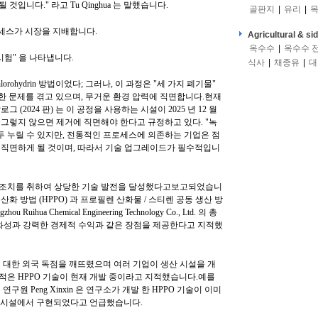
것입니다." 라고 Tu Qinghua 는 말했습니다.
골판지
|
유리
|
목
로세스가 시장을 지배합니다.
Agricultural & si
옥수수
|
옥수수 
시험" 을 나타냅니다.
식사
|
채종유
|
대
orohydrin 방법이었다; 그러나, 이 과정은 "세 가지 폐기물"
중요한 문제를 겪고 있으며, 무거운 환경 압력에 직면합니다.현재
2024 판) 는 이 공정을 사용하는 시설이 2025 년 12 월
, 그렇지 않으면 제거에 직면해야 한다고 규정하고 있다. "녹
두 누릴 수 있지만, 전통적인 프로세스에 의존하는 기업은 점
에 직면하게 될 것이며, 따라서 기술 업그레이드가 필수적입니
인 조치를 취하여 상당한 기술 발전을 달성했다고보고되었습니
화 방법 (HPPO) 과 프로필렌 산화물 / 스티렌 공동 생산 방
u Ruihua Chemical Engineering Technology Co., Ltd. 의 총
 친화성과 강력한 경제적 수익과 같은 장점을 제공한다고 지적했
기술에 대한 외국 독점을 깨뜨렸으며 여러 기업이 생산 시설을 개
 적은 HPPO 기술이 현재 개발 중이라고 지적했습니다.예를
 의 연구원 Peng Xinxin 은 연구소가 개발 한 HPPO 기술이 이미
톤 / 년 산업 시설에서 구현되었다고 언급했습니다.