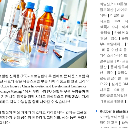
비닐산クロロ酢酸
클로헥산
|
사이토
메탄
|
디글리콜
|
나트륨
|
DMF
|
디
에폭시 수지
|
아
글리콜
|
산화 에
형산
|
염산
|
불화
부티르알데히드
|
|
리 튬 수 산 화 물 
디이소시아네이트
말부탄올
|
n - 
탈산
|
폴리 알루
산
|
황린
|
폴리실
 따르면, 프로필렌 산화물 (PO) - 프로필렌의 두 번째로 큰 다운스트림 유
로필렌 글리콜
|
프
첨단 재료와 같은 다운스트림 부문 사이의 중요한 연결 고리 역
R 22
|
실리콘 DM
e Industry Chain Innovation and Development Conference
나트륨
|
스티렌
|
Market Exchange Meeting " 에서 우리나라 PO 산업은 낮은 운영률과 전
트라클로로에틸렌
 기존 시장 점유율 경쟁 시대로 공식적으로 진입했습니다.이
리클로로에틸렌
|
복하고 지속 가능성을 향해 나아갈 수 있습니까?
Rubber & plastic
 발전의 핵심 과제가 되었다고 지적합니다. 업계는 고품질
아크릴로니트릴-
전환하기 위해 공정의 친환경 업그레이드, 생산 능력 구조의
타디엔 고무
|
EVA
합니다.