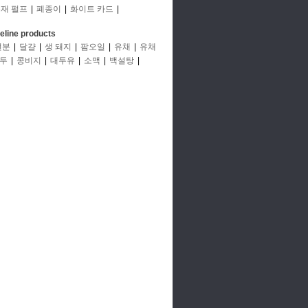
재 펄프
|
폐종이
|
화이트 카드
|
deline products
전분
|
달걀
|
생 돼지
|
팜오일
|
유채
|
유채
두
|
콩비지
|
대두유
|
소맥
|
백설탕
|