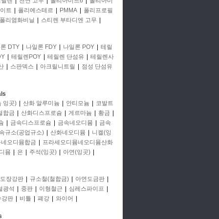
에틸렌
|
천연 고무
|
폴리아미드6
|
폴리아미
이트
|
폴리에스테르
|
PMMA
|
폴리프로필
폴리염화비닐
|
스티렌 부타디엔 고무
|
론 DTY
|
나일론 FDY
|
나일론 POY
|
테릴
Y
|
테릴렌POY
|
테릴렌 단섬유
|
테릴렌사
산
|
스판덱스
|
아크릴니트릴
|
점성 단섬유
ls
 잉곳)
|
산화 알루미늄
|
안티모늄
|
코발트
철합금
|
산화디스프로슘
|
게르마늄
|
황금
|
슘
|
금속디스프로슘
|
금속네오디뮴
|
금속
속규소(공업규소)
|
산화네오디뮴
|
니켈(잉
뮴네오디뮴합금
|
프라세오디뮴네오디뮴산화
디뮴
|
은
|
주석(잉곳)
|
아연(잉곳)
|
도장강판
|
규소철(철합금)
|
아연도금판
|
철광석
|
중판
|
이형철근
|
심레스파이프
|
수강판
|
비틀
|
폐강
|
와이어
|
s