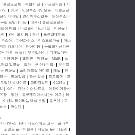
|
클로로포름
|
복합 비료
|
카프로락탐
|
시
카인
|
DBP
|
인산수소이암모늄
|
디클로로
탄산 디메틸
|
인산이수소칼륨
|
인산수소이
옥틸 프탈레이트
|
에폭시 클로로프로판
|
세트산 에틸
|
아크릴산 에스테르
|
에탄올
|
틸렌
|
인산 철 리튬
|
형석
|
포름알데히드
|
 수소산
|
과산화수소
|
이소프로파올
|
이소
액체 암모니아
|
탄산리튬
|
육불화인산리튬
(배 터 리 등 급)
|
무수말레산
|
디페닐메탄
|
부탄 케톤
|
멜라민
|
메탄올
|
MIBK
|
노
프로파일 알코올
|
질산
|
구 산 (수 입)
|
무수프
미늄 염화물
|
폴리아크릴 아미드
|
페놀
|
인
리콘
|
염화칼륨
|
황산 칼륨
|
프로필렌
|
프
로필렌 옥사이드
|
파라자일렌
|
R 134 a
|
C
|
소다
|
탄산 수소 나트륨
|
메타이아황산
유황
|
황산
|
톨루엔디이소시안네이트
|
테
|
이산화 타이타늄 백색 분말
|
톨루엔
|
트
뇨소
|
크실렌
|
s
부타디엔-스티렌
|
니트라이트 고무
|
폴리부
|
고밀도 폴리에틸렌
|
저밀도 폴리에틸렌
|