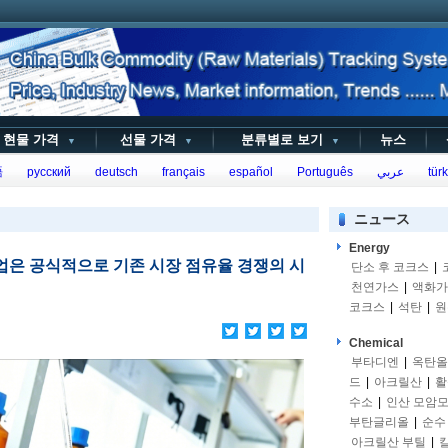
현물 가격
선물 가격
분류별로 보기
뉴스
▼
▼
▼
語
русский
deutsch
français
español
Português
عربي
türk
ニュース
Energy
xide 산업은 공식적으로 기존 시장 점유율 경쟁의 시
단소 후 코크스
|
천연가스
|
액화가
코크스
|
석탄
|
원
Chemical
부타디엔
|
옥탄올
드
|
아크릴산
|
활
수소
|
인산 모암
부탄글리올
|
순수
아크릴산 부틸
|