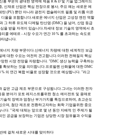
신흥 부문의 광대한 영역에 제품 R & D 및 기술 업그레이드
, 신재료 산업은 핵심 전장으로 봉사; 주요 예는 새로운 에
탄 (PU) 뿐만 아니라 광전지 캡슐레이트 필름 및 리튬 이온
 디올을 포함합니다.새로운 에너지 산업은 고성장 엔진 역할
과 그 하류 유도체 디메틸 탄산염 (DMC) 을 넘어, 산업 등급
한 관심을 받을 자격이 있습니다.차세대 정보 기술의 영역에서 초
글리콜 에테르 - 시장 수요가 연간 10 % 를 초과하는 속도로
나타냅니다.
신에너지 차량 부문이다.신에너지 차량에 대한 세계적인 보급
질에 대한 수요는 여전히 견고합니다.이러한 전해질의 핵심
 는 매우 유망한 시장 전망을 자랑합니다. "DMC 생산 능력을 구축하는
를 확보하는 것을 의미합니다.프로필렌 산화물에 대한 DMC
에서 8 % 의 연간 복합 비율로 성장할 것으로 예상됩니다. "라고
과 같은 고급 제조 부문으로 구성됩니다.그녀는 이러한 전자
주요 응용 분야가 포토 레지스트를위한 청소 에이전트 및 용매로
은 기술적 장벽과 엄청난 부가가치를 특징으로하며, 초고순도
있으며, 첨단 제조로 전환하고자하는 화학 기업을위한 중요
습니다. "국제 대체는 앞으로 몇 년 동안 지배적 인 주제가 될
적인 공급을 보장하는 기업은 상당한 시장 점유율과 수익을
전반에 걸쳐 새로운 시대를 맞이하다