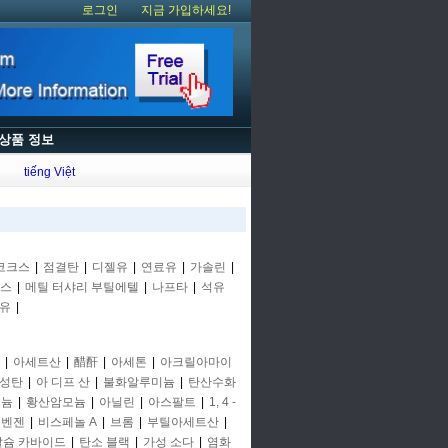
로그인
지금 가입하세요!
상품 정보
tiếng Việt
코크스
|
점결탄
|
디젤유
|
연료유
|
가솔린
|
스
|
메틸 터샤리 부틸에텔
|
나프타
|
석유
유
|
|
아세트산
|
醋酐
|
아세톤
|
아크릴아마이
성탄
|
아 디프 산
|
불화알루미늄
|
탄산수화
모늄
|
황산암모늄
|
아닐린
|
아스팔트
|
1, 4 -
 벤젠
|
비스페놀 A
|
브롬
|
부틸아세트산
|
칼슘 카바이드
|
탄소 블랙
|
가성 소다
|
염화