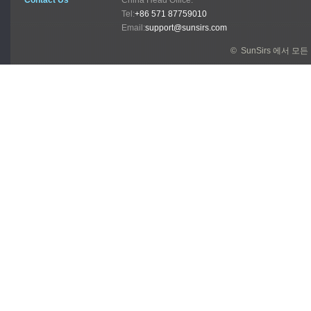
Tel:
+86 571 87759010
Email:
support@sunsirs.com
© SunSirs 에서 