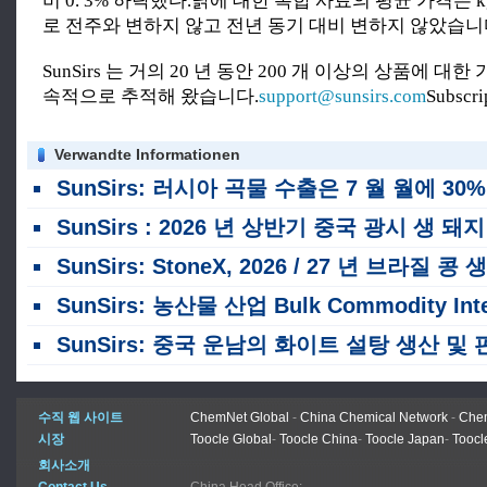
비 0. 3% 하락했다.닭에 대한 복합 사료의 평균 가격은 kg 
로 전주와 변하지 않고 전년 동기 대비 변하지 않았습니
SunSirs 는 거의 20 년 동안 200 개 이상의 상품에 대
속적으로 추적해 왔습니다.
support@sunsirs.com
Subscr
Verwandte Informationen
SunSirs: 러시아 곡물 수출은 7 월 월에 30% 이상 하락했습니다
SunSirs : 2026 년 상반기 중국 광시 생 돼지 공급 현저히 증
SunSirs: StoneX, 2026 / 27 년 브라질 콩 생산량 기록상 최고조 예측
SunSirs: 농산물 산업 Bulk Commodity Intelligence (2026 년 8 월 5 
SunSirs: 중국 운남의 화이트 설탕 생산 및 판매 데이터 7 월 발
수직 웹 사이트
ChemNet Global
-
China Chemical Network
-
Chem
시장
Toocle Global
-
Toocle China
-
Toocle Japan
-
Toocl
회사소개
Contact Us
China Head Office: