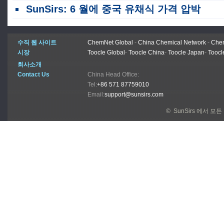
SunSirs: 6 월에 중국 유채식 가격 압박
수직 웹 사이트
ChemNet Global
-
China Chemical Network
-
Chem
시장
Toocle Global
-
Toocle China
-
Toocle Japan
-
Toocl
회사소개
Contact Us
China Head Office:
Tel:
+86 571 87759010
Email:
support@sunsirs.com
© SunSirs 에서 