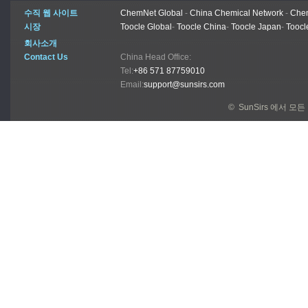
수직 웹 사이트
ChemNet Global
-
China Chemical Network
-
Chem
시장
Toocle Global
-
Toocle China
-
Toocle Japan
-
Toocl
회사소개
Contact Us
China Head Office:
Tel:
+86 571 87759010
Email:
support@sunsirs.com
© SunSirs 에서 