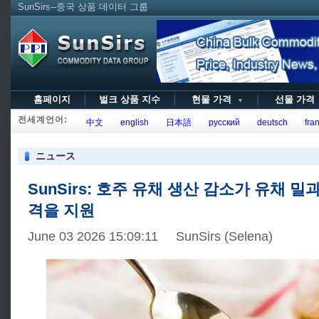
SunSirs--중국 상품 데이터 그룹
홈페이지
벌크 상품 지수
현물 가격
선물 가
▼
전세계언어:
中文
english
日本語
русский
deutsch
fran
ニュース
SunSirs: 호주 유채 생산 감소가 유채 밀
격을 지원
June 03 2026 15:09:11 SunSirs (Selena)