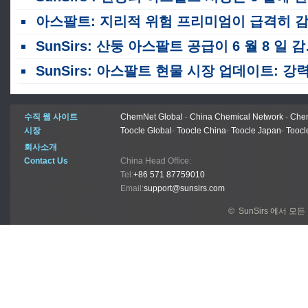
아스팔트: 지리적 위험 프리미엄이 급격히 감소; 시장은 수정 및 통합 단계에 진입합니다
SunSirs: 산둥 아스팔트 공급이 6 월 8 일 감소하고 시장은 계속 상승
SunSirs: 아스팔트 현물 시장 업데이트: 강력한 비용 지원, 공급 강화, 현물 가격 고위 변
수직 웹 사이트
ChemNet Global
-
China Chemical Network
-
Chem
시장
Toocle Global
-
Toocle China
-
Toocle Japan
-
Toocl
회사소개
Contact Us
China Head Office:
Tel:
+86 571 87759010
Email:
support@sunsirs.com
© SunSirs 에서 