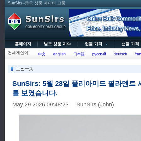
SunSirs--중국 상품 데이터 그룹
홈페이지
벌크 상품 지수
현물 가격
선물 가
▼
전세계언어:
中文
english
日本語
русский
deutsch
fran
ニュース
SunSirs: 5월 28일 폴리아미드 필라멘
를 보였습니다.
May 29 2026 09:48:23 SunSirs (John)